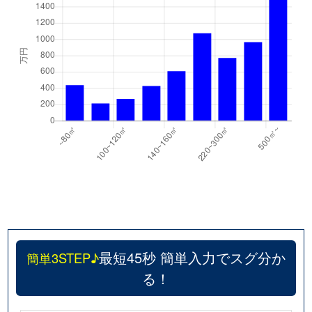
最短45秒 簡単入力でスグ分か
簡単3STEP♪
る！