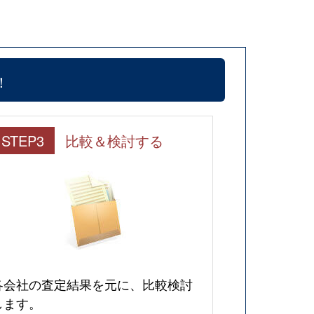
！
STEP3
比較＆検討する
各会社の査定結果を元に、比較検討
します。