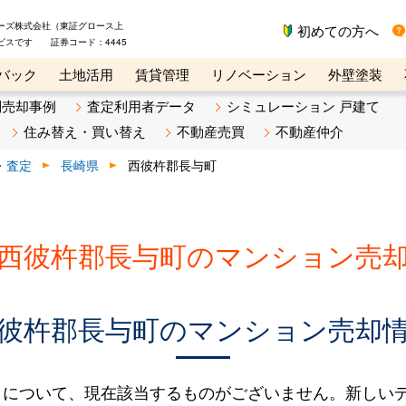
ーズ株式会社（東証グロース上
初めての方へ
ビスです 証券コード：4445
バック
土地活用
賃貸管理
リノベーション
外壁塗装
ライン講座
リビンマガジンBiz
不動産売却ご相談デスク
別売却事例
査定利用者データ
シミュレーション 戸建て
住み替え・買い替え
不動産売買
不動産仲介
・査定
長崎県
西彼杵郡長与町
西彼杵郡長与町のマンション売
彼杵郡長与町のマンション売却
タについて、現在該当するものがございません。新しい