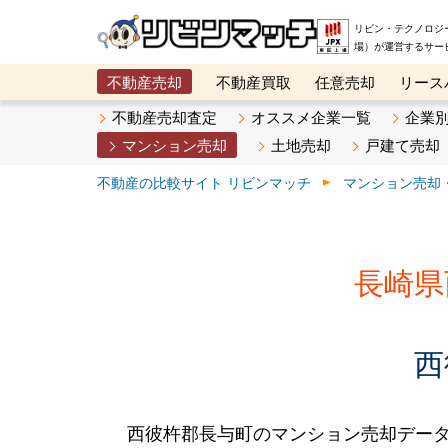
リビン・テクノロジ
場）が運営するサー
不動産売却
不動産買取
任意売却
リース
メタ住宅展示場
ベスト不動産カンパニー
オン
不動産売却査定
オススメ企業一覧
企業
マンション売却
土地売却
戸建て売却
不動産の比較サイト リビンマッチ
マンション売却
長崎県
西
西彼杵郡長与町のマンション売却デー