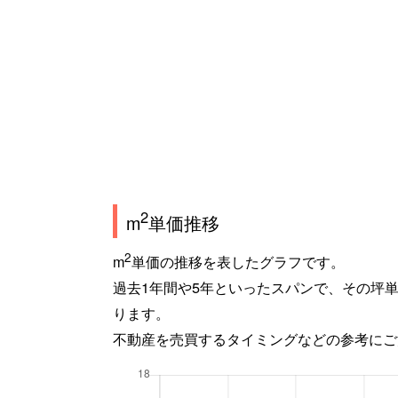
2
m
単価推移
2
m
単価の推移を表したグラフです。
過去1年間や5年といったスパンで、その坪
ります。
不動産を売買するタイミングなどの参考にご