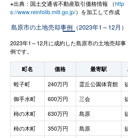
※出典：国土交通省不動産取引価格情報 （
http
s://www.reinfolib.mlit.go.jp/
）を加工して作成
島原市の土地売却事例（2023年1～12月）
2023年1～12月に成約した島原市の土地売却事
例です。
町名
価格
最寄駅
駅
蛭子町
240万円
霊丘公園体育館
徒歩
御手水町
600万円
三会
徒歩
柿の木町
630万円
島原
徒歩
柿の木町
350万円
島原
徒歩