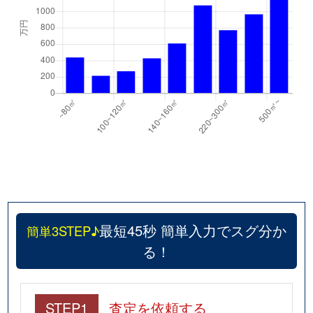
最短45秒 簡単入力でスグ分か
簡単3STEP♪
る！
STEP1
査定を依頼する