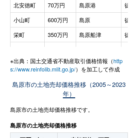
北安徳町
70万円
島原港
徒歩
小山町
600万円
島原
徒歩
栄町
350万円
島原船津
徒歩
先魁町
1,100万円
島原
徒歩
※出典：国土交通省不動産取引価格情報（
http
桜門町
700万円
島原
徒歩
s://www.reinfolib.mlit.go.jp/
）を加工して作成
下折橋町
330万円
島原
徒歩
島原市の土地売却価格推移（2005～2023
年）
下折橋町
200万円
島原
徒歩
下川尻町
160万円
島原港
徒歩
島原市の土地売却価格推移です。
城西中の丁
1,200万円
島原
徒歩
島原市の土地売却価格推移