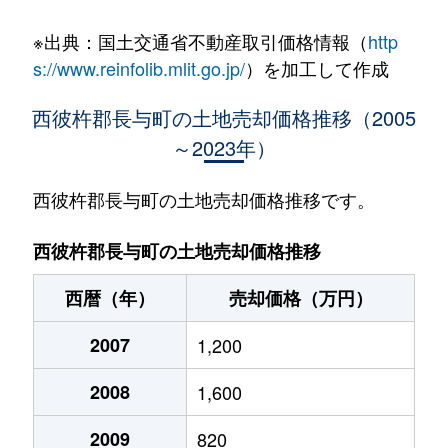
高田郷
100万円
道ノ尾
徒歩45分
※出典：国土交通省不動産取引価格情報（
http
高田郷
1,100万円
道ノ尾
徒歩14分
s://www.reinfolib.mlit.go.jp/
）を加工して作成
高田郷
2,500万円
道ノ尾
徒歩11分
西彼杵郡長与町の土地売却価格推移（2005
～2023年）
高田郷
1,300万円
道ノ尾
徒歩20分
高田郷
2,000万円
道ノ尾
徒歩45分
西彼杵郡長与町の土地売却価格推移です。
高田郷
2,900万円
道ノ尾
徒歩12分
西彼杵郡長与町の土地売却価格推移
高田郷
5,900万円
道ノ尾
徒歩12分
西暦（年）
売却価格（万円）
三根郷
1,300万円
長与
徒歩19分
2007
1,200
吉無田郷
1,500万円
長与
徒歩8分
2008
1,600
2009
820