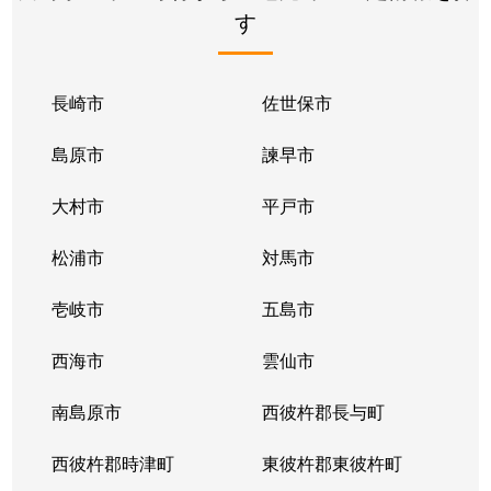
す
長崎市
佐世保市
島原市
諫早市
大村市
平戸市
松浦市
対馬市
壱岐市
五島市
西海市
雲仙市
南島原市
西彼杵郡長与町
西彼杵郡時津町
東彼杵郡東彼杵町