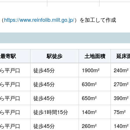
たびら平戸口
徒歩19分
240m²
（
https://www.reinfolib.mlit.go.jp/
）を加工して作成
たびら平戸口
徒歩16分
95m²
たびら平戸口
徒歩25分
2000m²
たびら平戸口
徒歩9分
570m²
最寄駅
駅徒歩
土地面積
延床
たびら平戸口
徒歩10分
1000m²
ら平戸口
徒歩45分
1900m²
240m²
たびら平戸口
徒歩1時間15分
490m²
ら平戸口
徒歩45分
630m²
270m²
たびら平戸口
徒歩2時間
1400m²
ら平戸口
徒歩45分
650m²
390m²
ら平戸口
徒歩1時間15分
140m²
75m²
ら平戸口
徒歩45分
260m²
140m²