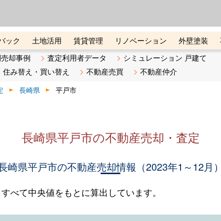
ーズ株式会社（東証グロース上
初めての方へ
ビスです 証券コード：4445
バック
土地活用
賃貸管理
リノベーション
外壁塗装
ライン講座
リビンマガジンBiz
不動産売却ご相談デスク
別売却事例
査定利用者データ
シミュレーション 戸建て
住み替え・買い替え
不動産売買
不動産仲介
定
長崎県
平戸市
長崎県平戸市の不動産売却・査定
長崎県平戸市の不動産売却情報（2023年1～12月
。すべて中央値をもとに算出しています。