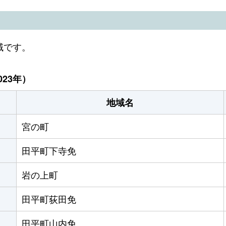
域です。
23年）
地域名
宮の町
田平町下寺免
岩の上町
田平町荻田免
田平町山内免