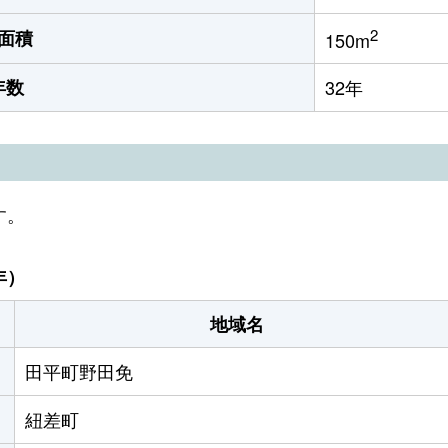
2
面積
150m
年数
32年
す。
年）
地域名
田平町野田免
紐差町