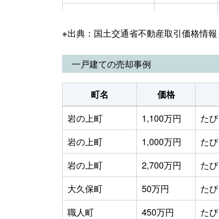
田平町小手田免
480万円
※出典：国土交通省不動産取引価格情報
田平町小手田免
130万円
田平町野田免
1,500万円
一戸建ての売却事例
田平町山内免
400万円
町名
価格
田平町山内免
600万円
岩の上町
1,100万円
たび
戸石川町
700万円
岩の上町
1,000万円
たび
紐差町
900万円
岩の上町
2,700万円
たび
大久保町
50万円
たび
職人町
450万円
たび