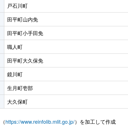
戸石川町
田平町山内免
田平町小手田免
職人町
田平町大久保免
鏡川町
生月町壱部
大久保町
 （
https://www.reinfolib.mlit.go.jp/
）を加工して作成