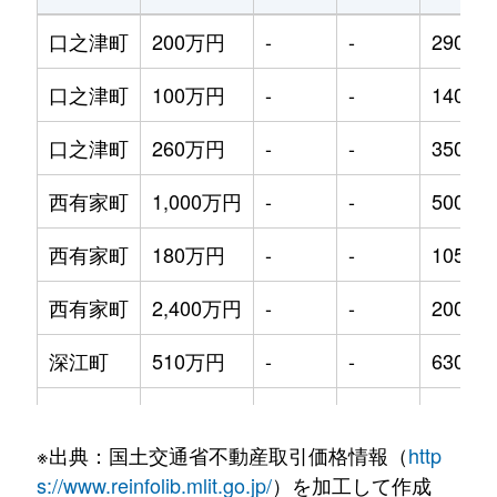
口之津町
200万円
-
-
290m²
口之津町
100万円
-
-
140m²
口之津町
260万円
-
-
350m²
西有家町
1,000万円
-
-
500m²
西有家町
180万円
-
-
105m²
西有家町
2,400万円
-
-
2000m
深江町
510万円
-
-
630m²
深江町
300万円
-
-
330m²
※出典：国土交通省不動産取引価格情報（
http
深江町
100万円
-
-
270m²
s://www.reinfolib.mlit.go.jp/
）を加工して作成