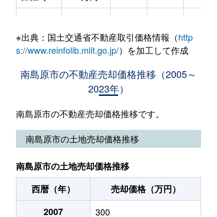
深江町
770万円
-
-
430m²
※出典：国土交通省不動産取引価格情報（
http
深江町
1,400万円
-
-
530m²
s://www.reinfolib.mlit.go.jp/
）を加工して作成
布津町
500万円
-
-
210m²
南島原市の不動産売却価格推移（2005～
2023年）
布津町
300万円
-
-
520m²
布津町
720万円
-
-
430m²
南島原市の不動産売却価格推移です。
南有馬町
80万円
-
-
230m²
南島原市の土地売却価格推移
南有馬町
1,100万円
-
-
400m²
南島原市の土地売却価格推移
南有馬町
400万円
-
-
400m²
西暦（年）
売却価格（万円）
2007
300