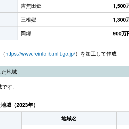
吉無田郷
1,50
三根郷
1,30
岡郷
900万
 （
https://www.reinfolib.mlit.go.jp/
）を加工して作成
れた地域
域です。
域（2023年）
地域名