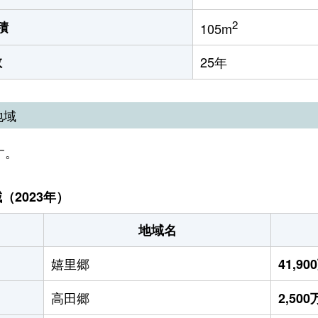
2
積
105m
数
25年
地域
す。
2023年）
地域名
嬉里郷
41,9
高田郷
2,50