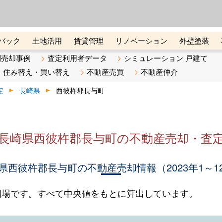
ーズ株式会社（東証グロース上
初めての方へ
ビスです 証券コード：4445
バック
土地活用
賃貸管理
リノベーション
外壁塗装
ライン講座
リビンマガジンBiz
不動産売却ご相談デスク
別売却事例
査定利用者データ
シミュレーション 戸建て
住み替え・買い替え
不動産売買
不動産仲介
定
長崎県
西彼杵郡長与町
長崎県西彼杵郡長与町の不動産売却・査
県西彼杵郡長与町の不動産売却情報（2023年1～1
相場です。すべて中央値をもとに算出しています。