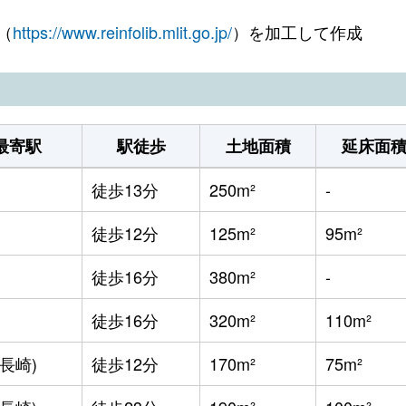
（
https://www.reinfolib.mlit.go.jp/
）を加工して作成
ノ尾
徒歩14分
165m²
ノ尾
徒歩11分
300m²
ノ尾
徒歩20分
230m²
最寄駅
駅徒歩
土地面積
延床面
ノ尾
徒歩45分
590m²
徒歩13分
250m²
-
ノ尾
徒歩12分
220m²
徒歩12分
125m²
95m²
ノ尾
徒歩12分
400m²
徒歩16分
380m²
-
与
徒歩19分
250m²
徒歩16分
320m²
110m²
与
徒歩8分
200m²
長崎)
徒歩12分
170m²
75m²