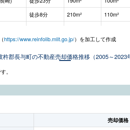
長崎)
徒歩23分
190m²
100m²
徒歩8分
210m²
110m²
尾
徒歩13分
210m²
135m²
（
https://www.reinfolib.mlit.go.jp/
）を加工して作成
尾
徒歩7分
135m²
105m²
彼杵郡長与町の不動産売却価格推移（2005～2023
徒歩21分
230m²
105m²
徒歩28分
210m²
135m²
です。
徒歩9分
180m²
-
徒歩21分
125m²
90m²
徒歩15分
125m²
-
売却価格