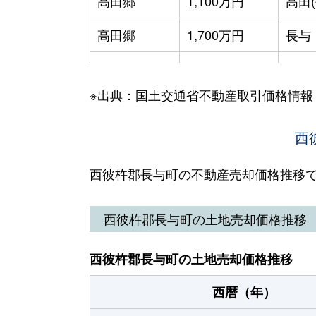
高田郷
1,100万円
高田(
高田郷
1,700万円
長与
高田郷
2,100万円
道ノ
※出典：国土交通省不動産取引価格情報
高田郷
2,200万円
道ノ
まなび野
3,400万円
長与
西
まなび野
3,000万円
長与
西彼杵郡長与町の不動産売却価格推移
丸田郷
4,300万円
長与
西彼杵郡長与町の土地売却価格推移
三根郷
2,700万円
長与
西彼杵郡長与町の土地売却価格推移
三根郷
3,000万円
長与
西暦（年）