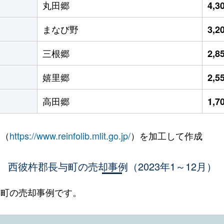
丸田郷
4,
まなび野
3,
三根郷
2,
嬉里郷
2,
高田郷
1,
 （
https://www.reinfolib.mlit.go.jp/
）を加工して作成
西彼杵郡長与町の売却事例（2023年1～12月）
長与町の売却事例です。