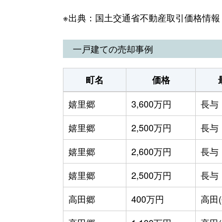
※出典：国土交通省不動産取引価格情報
高田郷
1,100万円
道
高田郷
2,500万円
道
一戸建ての売却事例
高田郷
1,300万円
道
町名
価格
高田郷
2,000万円
道
嬉里郷
3,600万円
長与
高田郷
2,900万円
道
嬉里郷
2,500万円
長与
高田郷
5,900万円
道
嬉里郷
2,600万円
長与
三根郷
1,300万円
長
嬉里郷
2,500万円
長与
吉無田郷
1,500万円
長
高田郷
400万円
高田(