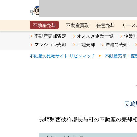
リビン・テクノロジ
場）が運営するサー
不動産売却
不動産買取
任意売却
リース
メタ住宅展示場
ベスト不動産カンパニー
オン
不動産売却査定
オススメ企業一覧
企業
マンション売却
土地売却
戸建て売却
不動産の比較サイト リビンマッチ
不動産売却・査
長崎
長崎県西彼杵郡長与町の不動産の売却