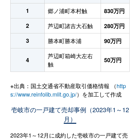
1
郷ノ浦町本村触
830万円
2
芦辺町諸吉大石触
280万円
3
勝本町勝本浦
90万円
芦辺町箱崎大左右
4
50万円
触
※出典：国土交通省不動産取引価格情報 （
http
s://www.reinfolib.mlit.go.jp/
）を加工して作成
壱岐市の一戸建て売却事例（2023年1～12
月）
2023年1～12月に成約した壱岐市の一戸建て売