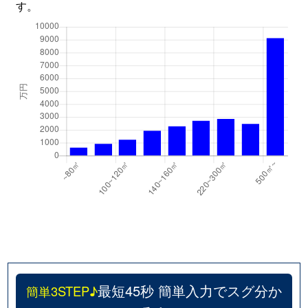
す。
最短45秒 簡単入力でスグ分か
簡単3STEP♪