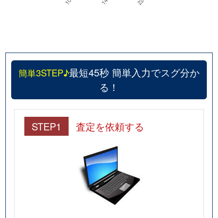
最短45秒 簡単入力でスグ分か
簡単3STEP♪
る！
STEP1
査定を依頼する