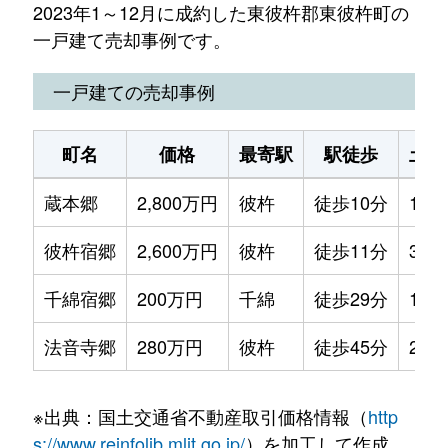
2023年1～12月に成約した東彼杵郡東彼杵町の
一戸建て売却事例です。
一戸建ての売却事例
町名
価格
最寄駅
駅徒歩
土地
蔵本郷
2,800万円
彼杵
徒歩10分
180
彼杵宿郷
2,600万円
彼杵
徒歩11分
330
千綿宿郷
200万円
千綿
徒歩29分
150
法音寺郷
280万円
彼杵
徒歩45分
200
※出典：国土交通省不動産取引価格情報（
http
s://www.reinfolib.mlit.go.jp/
）を加工して作成