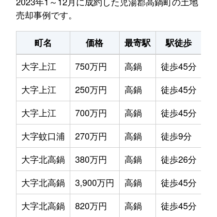
2023年1～12月に成約した児湯郡高鍋町の土地
売却事例です。
町名
価格
最寄駅
駅徒歩
土
大字上江
750万円
高鍋
徒歩45分
36
大字上江
250万円
高鍋
徒歩45分
21
大字上江
700万円
高鍋
徒歩45分
27
大字蚊口浦
270万円
高鍋
徒歩9分
37
大字北高鍋
380万円
高鍋
徒歩26分
24
大字北高鍋
3,900万円
高鍋
徒歩45分
18
大字北高鍋
820万円
高鍋
徒歩45分
32