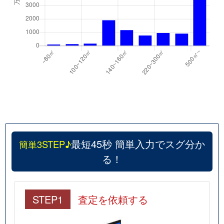
最短45秒 簡単入力でスグ分か
簡単3STEP♪
る！
STEP1
査定を依頼する