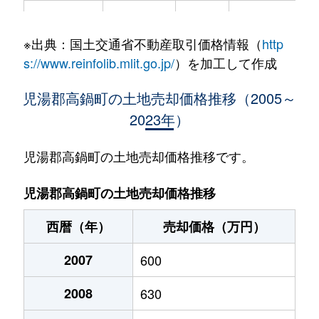
大字北高鍋
580万円
高鍋
徒歩21分
32
※出典：国土交通省不動産取引価格情報（
http
大字北高鍋
200万円
高鍋
徒歩45分
23
s://www.reinfolib.mlit.go.jp/
）を加工して作成
大字北高鍋
310万円
高鍋
徒歩16分
48
児湯郡高鍋町の土地売却価格推移（2005～
2023年）
大字北高鍋
540万円
高鍋
徒歩18分
20
大字北高鍋
1,000万円
高鍋
徒歩26分
10
児湯郡高鍋町の土地売却価格推移です。
大字北高鍋
200万円
高鍋
徒歩12分
39
児湯郡高鍋町の土地売却価格推移
大字北高鍋
2,000万円
高鍋
徒歩19分
13
西暦（年）
売却価格（万円）
大字北高鍋
1,200万円
高鍋
徒歩16分
60
2007
600
大字北高鍋
700万円
高鍋
徒歩25分
36
2008
630