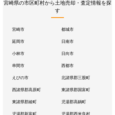
宮崎県の市区町村から土地売却・査定情報を探
す
宮崎市
都城市
延岡市
日南市
小林市
日向市
串間市
西都市
えびの市
北諸県郡三股町
西諸県郡高原町
東諸県郡国富町
東諸県郡綾町
児湯郡高鍋町
児湯郡新富町
児湯郡西米良村