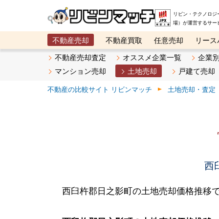
リビン・テクノロジ
場）が運営するサー
不動産売却
不動産買取
任意売却
リース
メタ住宅展示場
ベスト不動産カンパニー
オン
不動産売却査定
オススメ企業一覧
企業
マンション売却
土地売却
戸建て売却
不動産の比較サイト リビンマッチ
土地売却・査定
西
西臼杵郡日之影町の土地売却価格推移