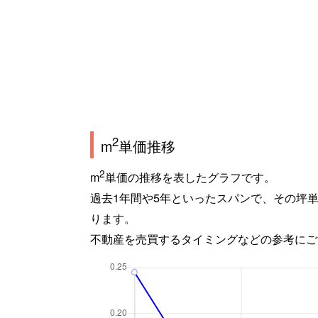
2
m
単価推移
2
m
単価の推移を表したグラフです。
過去1年間や5年といったスパンで、その坪
ります。
不動産を売買するタイミングなどの参考にご