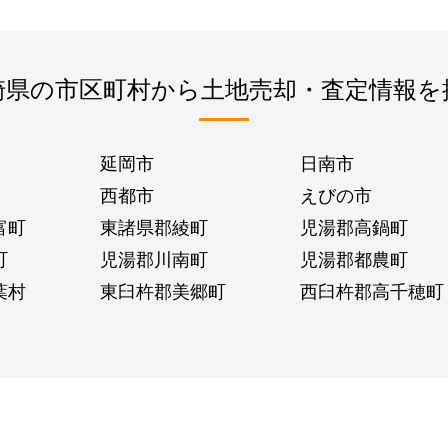
崎県の市区町村から土地売却・査定情報を
延岡市
日南市
西都市
えびの市
富町
東諸県郡綾町
児湯郡高鍋町
町
児湯郡川南町
児湯郡都農町
葉村
東臼杵郡美郷町
西臼杵郡高千穂町