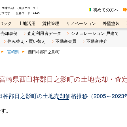
ーズ株式会社（東証グロース上
初めての方へ
ビスです 証券コード：4445
バック
土地活用
賃貸管理
リノベーション
外壁塗装
ライン講座
リビンマガジンBiz
不動産売却ご相談デスク
別売却事例
査定利用者データ
シミュレーション 戸建て
住み替え・買い替え
不動産売買
不動産仲介
宮崎県
西臼杵郡日之影町
宮崎県西臼杵郡日之影町の土地売却・査
臼杵郡日之影町の土地売却価格推移（2005～2023
です。