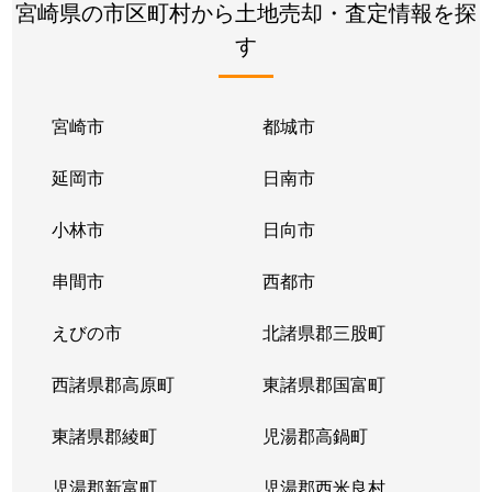
宮崎県の市区町村から土地売却・査定情報を探
す
宮崎市
都城市
延岡市
日南市
小林市
日向市
串間市
西都市
えびの市
北諸県郡三股町
西諸県郡高原町
東諸県郡国富町
東諸県郡綾町
児湯郡高鍋町
児湯郡新富町
児湯郡西米良村