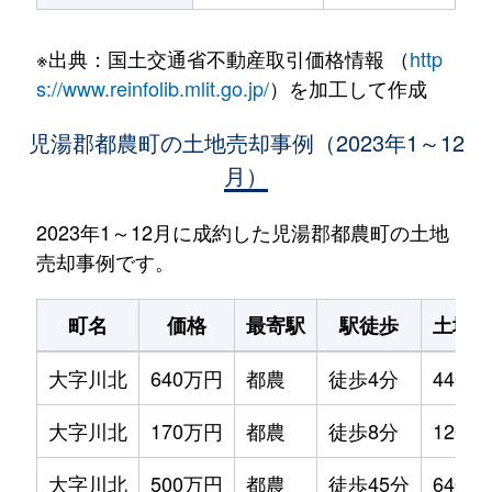
※出典：国土交通省不動産取引価格情報 （
http
s://www.reinfolib.mlit.go.jp/
）を加工して作成
児湯郡都農町の土地売却事例（2023年1～12
月）
2023年1～12月に成約した児湯郡都農町の土地
売却事例です。
町名
価格
最寄駅
駅徒歩
土地面
大字川北
640万円
都農
徒歩4分
440m²
大字川北
170万円
都農
徒歩8分
120m²
大字川北
500万円
都農
徒歩45分
640m²