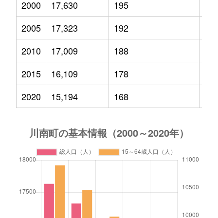
2000
17,630
195
2,9
2005
17,323
192
2,6
2010
17,009
188
2,5
2015
16,109
178
2,2
2020
15,194
168
1,9