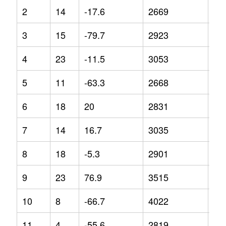
2
14
-17.6
2669
-2.
3
15
-79.7
2923
3.5
4
23
-11.5
3053
7.4
5
11
-63.3
2668
-5.
6
18
20
2831
3.4
7
14
16.7
3035
7.8
8
18
-5.3
2901
-3.
9
23
76.9
3515
29
10
8
-66.7
4022
45
11
4
-55.6
2819
-22