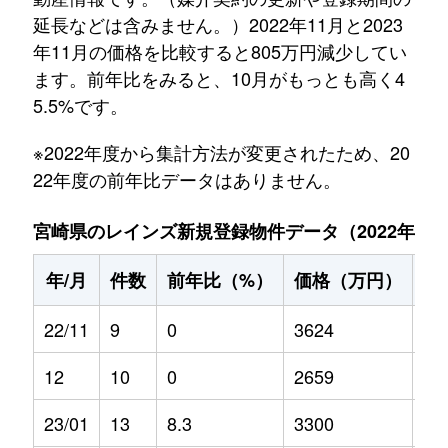
延長などは含みません。）2022年11月と2023
年11月の価格を比較すると805万円減少してい
ます。前年比をみると、10月がもっとも高く4
5.5%です。
※2022年度から集計方法が変更されたため、20
22年度の前年比データはありません。
宮崎県のレインズ新規登録物件データ（2022年11月～
年/月
件数
前年比（%）
価格（万円）
前
22/11
9
0
3624
0
12
10
0
2659
0
23/01
13
8.3
3300
21