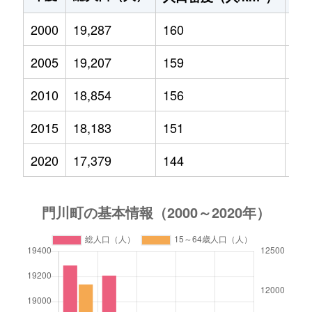
2000
19,287
160
3,2
2005
19,207
159
2,9
2010
18,854
156
2,8
2015
18,183
151
2,5
2020
17,379
144
2,3