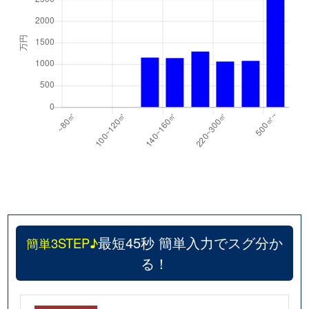
最短45秒 簡単入力でスグ分か
簡単3STEP♪
る！