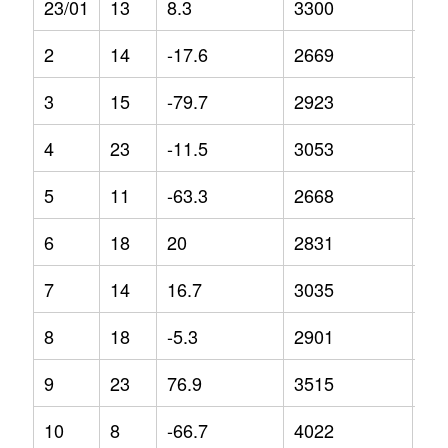
23/01
13
8.3
3300
21
2
14
-17.6
2669
-2.
3
15
-79.7
2923
3.5
4
23
-11.5
3053
7.4
5
11
-63.3
2668
-5.
6
18
20
2831
3.4
7
14
16.7
3035
7.8
8
18
-5.3
2901
-3.
9
23
76.9
3515
29
10
8
-66.7
4022
45