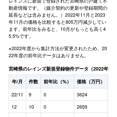
レインズに新規で登録された宮崎県の戸建て不
動産情報です。（媒介契約の更新や登録期間の
延長などは含みません。）2022年11月と2023
年11月の価格を比較すると805万円減少してい
ます。前年比をみると、10月がもっとも高く4
5.5%です。
※2022年度から集計方法が変更されたため、20
22年度の前年比データはありません。
宮崎県のレインズ新規登録物件データ（2022年11月～
年/月
件数
前年比（%）
価格（万円）
前
22/11
9
0
3624
0
12
10
0
2659
0