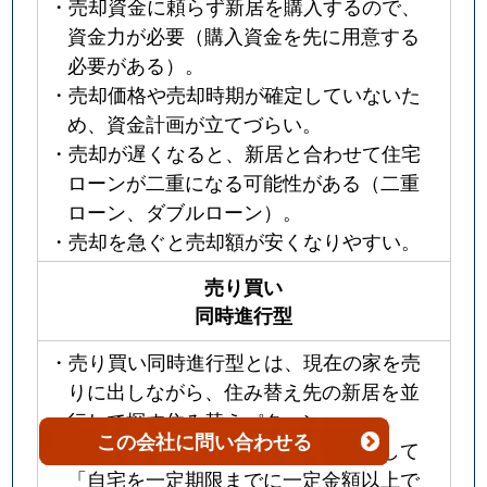
・売却資金に頼らず新居を購入するので、
資金力が必要（購入資金を先に用意する
必要がある）。
・売却価格や売却時期が確定していないた
め、資金計画が立てづらい。
・売却が遅くなると、新居と合わせて住宅
ローンが二重になる可能性がある（二重
ローン、ダブルローン）。
・売却を急ぐと売却額が安くなりやすい。
売り買い
同時進行型
・売り買い同時進行型とは、現在の家を売
りに出しながら、住み替え先の新居を並
行して探す住み替えパターン。
この会社
に問い合わせる
売却と購入を同じ不動産会社と契約して
「自宅を一定期限までに一定金額以上で