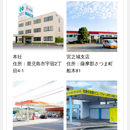
本社

宮之城支店

住所：鹿児島市宇宿2丁
住所：薩摩郡さつま町
目4-1