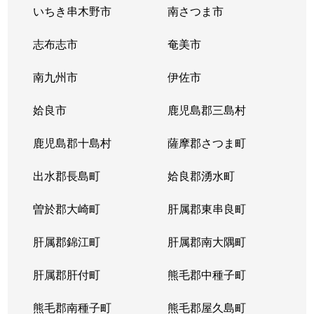
いちき串木野市
南さつま市
志布志市
奄美市
南九州市
伊佐市
姶良市
鹿児島郡三島村
鹿児島郡十島村
薩摩郡さつま町
出水郡長島町
姶良郡湧水町
曽於郡大崎町
肝属郡東串良町
肝属郡錦江町
肝属郡南大隅町
肝属郡肝付町
熊毛郡中種子町
熊毛郡南種子町
熊毛郡屋久島町