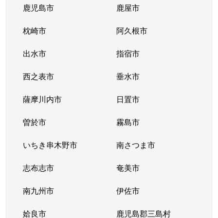
鹿児島市
鹿屋市
枕崎市
阿久根市
出水市
指宿市
西之表市
垂水市
薩摩川内市
日置市
曽於市
霧島市
いちき串木野市
南さつま市
志布志市
奄美市
南九州市
伊佐市
姶良市
鹿児島郡三島村