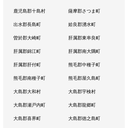
鹿児島郡十島村
薩摩郡さつま町
出水郡長島町
姶良郡湧水町
曽於郡大崎町
肝属郡東串良町
肝属郡錦江町
肝属郡南大隅町
肝属郡肝付町
熊毛郡中種子町
熊毛郡南種子町
熊毛郡屋久島町
大島郡大和村
大島郡宇検村
大島郡瀬戸内町
大島郡龍郷町
大島郡喜界町
大島郡徳之島町