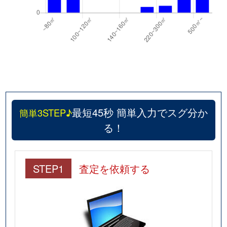
最短45秒 簡単入力でスグ分か
簡単3STEP♪
る！
STEP1
査定を依頼する