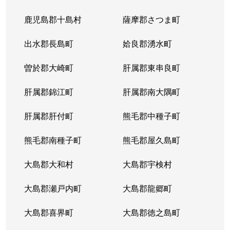
鹿児島郡十島村
薩摩郡さつま町
出水郡長島町
姶良郡湧水町
曽於郡大崎町
肝属郡東串良町
肝属郡錦江町
肝属郡南大隅町
肝属郡肝付町
熊毛郡中種子町
熊毛郡南種子町
熊毛郡屋久島町
大島郡大和村
大島郡宇検村
大島郡瀬戸内町
大島郡龍郷町
大島郡喜界町
大島郡徳之島町