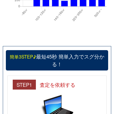
最短45秒 簡単入力でスグ分か
簡単3STEP♪
る！
STEP1
査定を依頼する