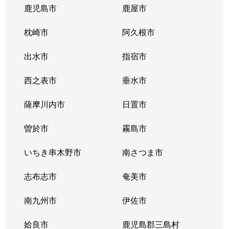
鹿児島市
鹿屋市
枕崎市
阿久根市
出水市
指宿市
西之表市
垂水市
薩摩川内市
日置市
曽於市
霧島市
いちき串木野市
南さつま市
志布志市
奄美市
南九州市
伊佐市
姶良市
鹿児島郡三島村