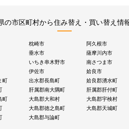
県の市区町村から住み替え・買い替え情
枕崎市
阿久根市
垂水市
薩摩川内市
いちき串木野市
南さつま市
伊佐市
姶良市
ま町
出水郡長島町
姶良郡湧水町
町
肝属郡南大隅町
肝属郡肝付町
島町
大島郡大和村
大島郡宇検村
町
大島郡徳之島町
大島郡天城町
町
大島郡与論町