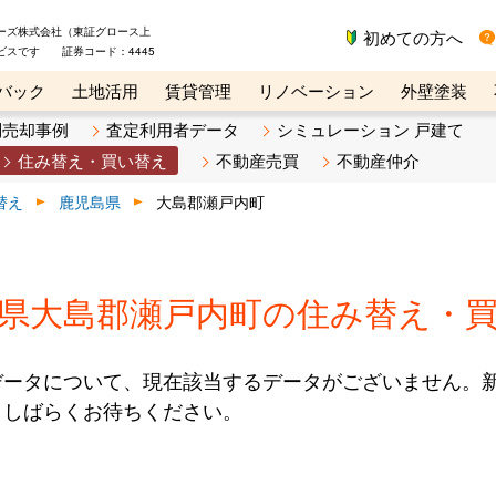
ーズ株式会社（東証グロース上
初めての方へ
ビスです 証券コード：4445
バック
土地活用
賃貸管理
リノベーション
外壁塗装
ライン講座
リビンマガジンBiz
不動産売却ご相談デスク
別売却事例
査定利用者データ
シミュレーション 戸建て
住み替え・買い替え
不動産売買
不動産仲介
替え
鹿児島県
大島郡瀬戸内町
県大島郡瀬戸内町の住み替え・
データについて、現在該当するデータがございません。
、しばらくお待ちください。