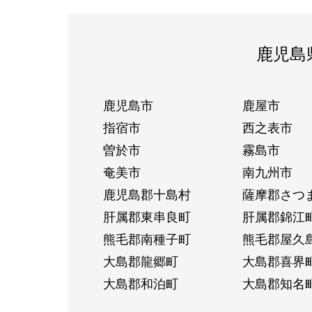
鹿児島
鹿児島市
鹿屋市
指宿市
西之表市
曽於市
霧島市
奄美市
南九州市
鹿児島郡十島村
薩摩郡さつ
肝属郡東串良町
肝属郡錦江
熊毛郡南種子町
熊毛郡屋久
大島郡龍郷町
大島郡喜界
大島郡和泊町
大島郡知名