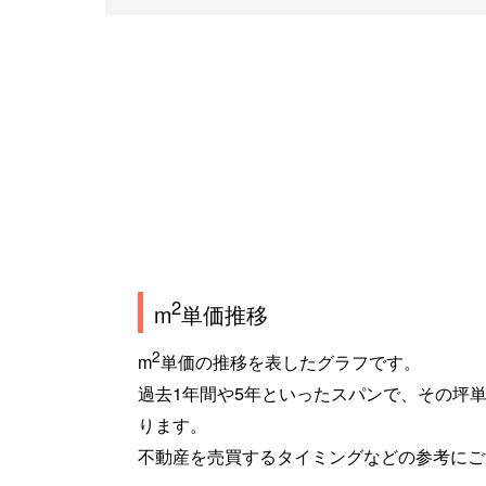
2
m
単価推移
2
m
単価の推移を表したグラフです。
過去1年間や5年といったスパンで、その坪
ります。
不動産を売買するタイミングなどの参考にご