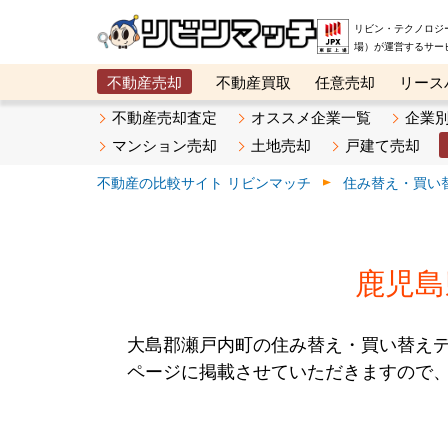
リビン・テクノロジ
場）が運営するサー
不動産売却
不動産買取
任意売却
リース
メタ住宅展示場
ベスト不動産カンパニー
オン
不動産売却査定
オススメ企業一覧
企業
マンション売却
土地売却
戸建て売却
不動産の比較サイト リビンマッチ
住み替え・買い
鹿児島
大島郡瀬戸内町の住み替え・買い替え
ページに掲載させていただきますので