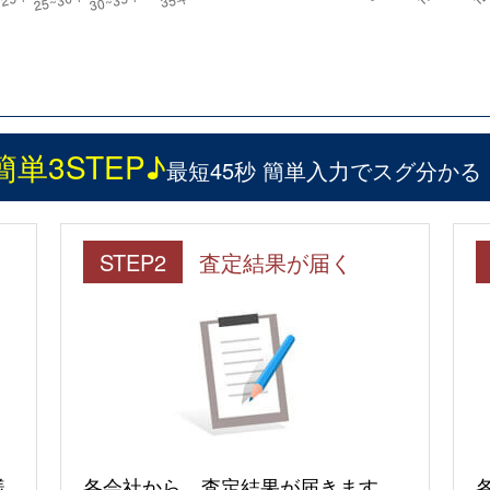
簡単3STEP♪
最短45秒 簡単入力でスグ分かる
STEP2
査定結果が届く
様
各会社から、査定結果が届きます。