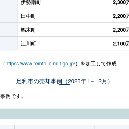
伊勢南町
2,30
田中町
2,20
鵤木町
2,20
江川町
2,10
 （
https://www.reinfolib.mlit.go.jp/
）を加工して作成
足利市の売却事例（2023年1～12月）
却事例です。