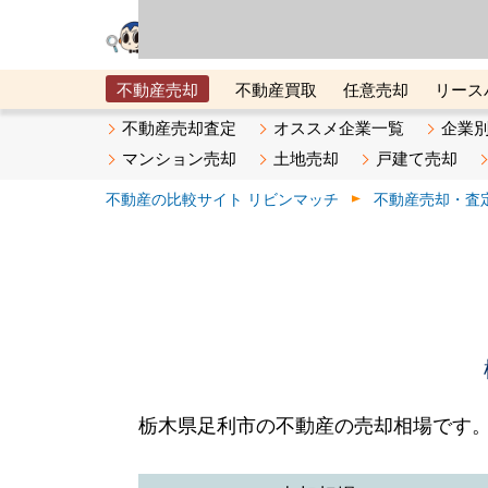
リビン・テクノロジ
場）が運営するサー
不動産売却
不動産買取
任意売却
リース
メタ住宅展示場
ベスト不動産カンパニー
オン
不動産売却査定
オススメ企業一覧
企業
マンション売却
土地売却
戸建て売却
不動産の比較サイト リビンマッチ
不動産売却・査
栃木県足利市の不動産の売却相場です