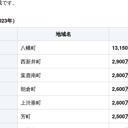
域です。
23年）
地域名
八幡町
13,1
西新井町
2,90
葉鹿南町
2,80
朝倉町
2,60
上渋垂町
2,60
芳町
2,50