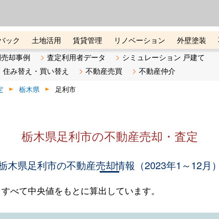
ーズ株式会社（東証グロース上
初めての方へ
ビスです 証券コード：4445
バック
土地活用
賃貸管理
リノベーション
外壁塗装
ライン講座
リビンマガジンBiz
不動産売却ご相談デスク
別売却事例
査定利用者データ
シミュレーション 戸建て
住み替え・買い替え
不動産売買
不動産仲介
定
栃木県
足利市
栃木県足利市の不動産売却・査定
栃木県足利市の不動産売却情報（2023年1～12月
。すべて中央値をもとに算出しています。