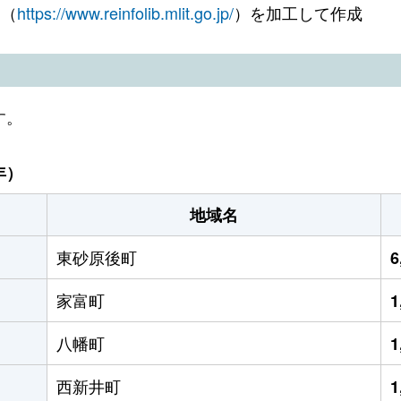
 （
https://www.reinfolib.mlit.go.jp/
）を加工して作成
す。
年）
地域名
東砂原後町
6
家富町
1
八幡町
1
西新井町
1