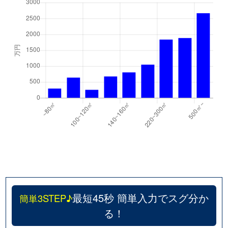
最短45秒 簡単入力でスグ分か
簡単3STEP♪
る！