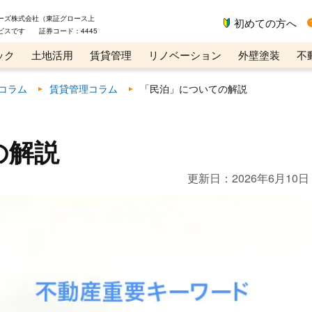
ーズ株式会社（東証グロース上
初めての方へ
ビスです 証券コード：4445
ック
土地活用
賃貸管理
リノベーション
外壁塗装
不
ライン講座
リビンマガジンBiz
コラム
賃貸管理コラム
「民泊」についての解説
の解説
更新日：
2026年6月10日