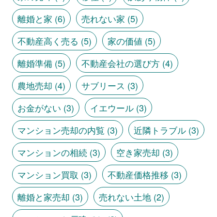
離婚と家
(6)
売れない家
(5)
不動産高く売る
(5)
家の価値
(5)
離婚準備
(5)
不動産会社の選び方
(4)
農地売却
(4)
サブリース
(3)
お金がない
(3)
イエウール
(3)
マンション売却の内覧
(3)
近隣トラブル
(3)
マンションの相続
(3)
空き家売却
(3)
マンション買取
(3)
不動産価格推移
(3)
離婚と家売却
(3)
売れない土地
(2)