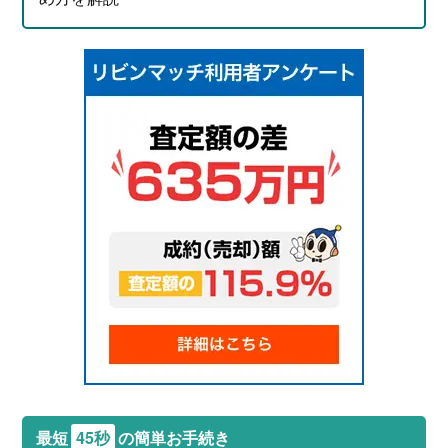
最短
45秒
の簡単お手続き