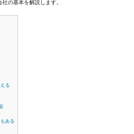
会社の基本を解説します。
行える
る
安
務もある