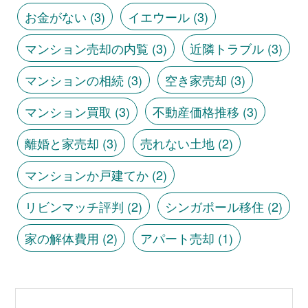
お金がない
(3)
イエウール
(3)
マンション売却の内覧
(3)
近隣トラブル
(3)
マンションの相続
(3)
空き家売却
(3)
マンション買取
(3)
不動産価格推移
(3)
離婚と家売却
(3)
売れない土地
(2)
マンションか戸建てか
(2)
リビンマッチ評判
(2)
シンガポール移住
(2)
家の解体費用
(2)
アパート売却
(1)