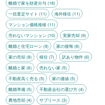
離婚で家を財産分与
(18)
一括査定サイト
(11)
海外移住
(11)
マンション価格推移
(11)
売れないマンション
(10)
実家売却
(9)
離婚と住宅ローン
(9)
家の後悔
(8)
家の売却
(8)
移住
(7)
訳あり物件
(6)
離婚と家
(6)
売れない家
(5)
不動産高く売る
(5)
家の価値
(5)
離婚準備
(5)
不動産会社の選び方
(4)
農地売却
(4)
サブリース
(3)