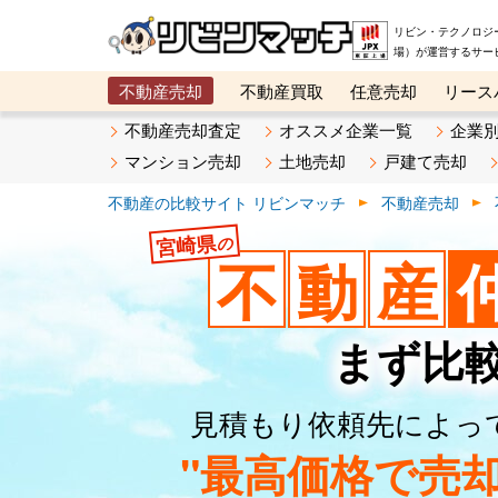
リビン・テクノロジ
場）が運営するサー
不動産売却
不動産買取
任意売却
リース
メタ住宅展示場
ベスト不動産カンパニー
オン
不動産売却査定
オススメ企業一覧
企業
マンション売却
土地売却
戸建て売却
不動産の比較サイト リビンマッチ
不動産売却
宮崎県
の
不
動
産
まず比
見積もり依頼先によっ
"最高価格で売却