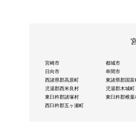
宮崎市
都城市
日向市
串間市
西諸県郡高原町
東諸県郡国富
児湯郡西米良村
児湯郡木城町
東臼杵郡諸塚村
東臼杵郡椎葉
西臼杵郡五ヶ瀬町