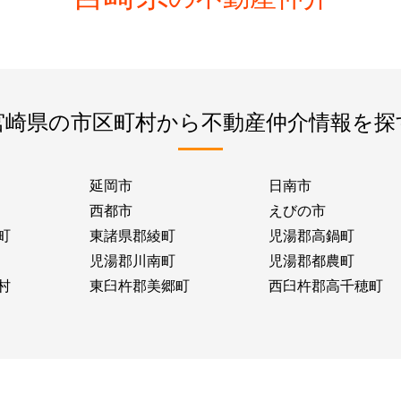
宮崎県の市区町村から不動産仲介情報を探
延岡市
日南市
西都市
えびの市
町
東諸県郡綾町
児湯郡高鍋町
児湯郡川南町
児湯郡都農町
村
東臼杵郡美郷町
西臼杵郡高千穂町