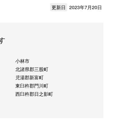
更新日
2023年7月20日
す
小林市
北諸県郡三股町
児湯郡新富町
東臼杵郡門川町
西臼杵郡日之影町