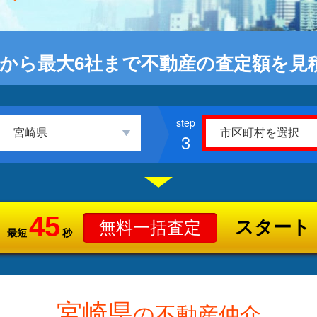
から最大6社まで不動産の査定額を見
3
45
スタート
無料一括査定
最短
秒
宮崎県
の不動産仲介