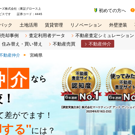
ーズ株式会社（東証グロース上
初めての方へ
ビスです 証券コード：4445
バック
土地活用
賃貸管理
リノベーション
外壁塗装
ライン講座
リビンマガジンBiz
不動産売却ご相談デスク
別売却事例
査定利用者データ
不動産査定シミュレーション
住み替え・買い替え
不動産売買
不動産仲介
不動産仲介
宮崎県
仲
介
なら
較！
【調査実施主体】
株式会社マーケティング アンド アソシェ
て差がでます！
2025年9月19日-23日
する"
には？