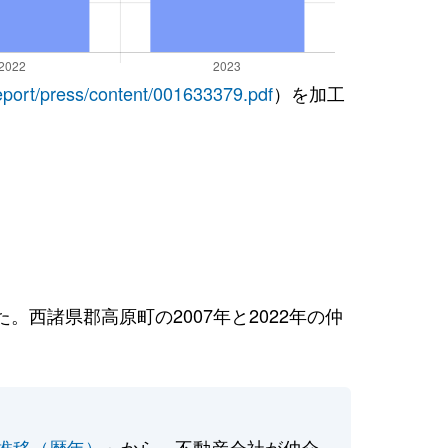
report/press/content/001633379.pdf
）を加工
西諸県郡高原町の2007年と2022年の仲
推移（暦年）
」から、不動産会社が仲介