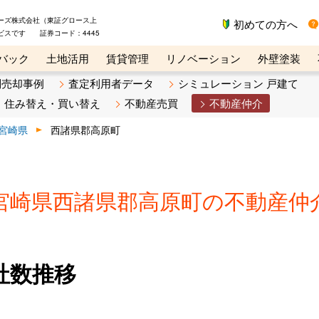
ーズ株式会社（東証グロース上
初めての方へ
ビスです 証券コード：4445
バック
土地活用
賃貸管理
リノベーション
外壁塗装
ライン講座
リビンマガジンBiz
不動産売却ご相談デスク
別売却事例
査定利用者データ
シミュレーション 戸建て
住み替え・買い替え
不動産売買
不動産仲介
宮崎県
西諸県郡高原町
宮崎県西諸県郡高原町の不動産仲
社数推移