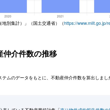
在地別集計）」（国土交通省）（
https://www.mlit.go.jp/
産仲介件数の推移
テムのデータをもとに、不動産仲介件数を算出しました。
。
公表している不動産業統計集「
売り物件成約報告件数の