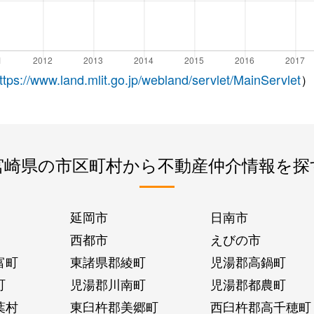
ttps://www.land.mlit.go.jp/webland/servlet/MainServlet
）
宮崎県の市区町村から不動産仲介情報を探
延岡市
日南市
西都市
えびの市
富町
東諸県郡綾町
児湯郡高鍋町
町
児湯郡川南町
児湯郡都農町
葉村
東臼杵郡美郷町
西臼杵郡高千穂町