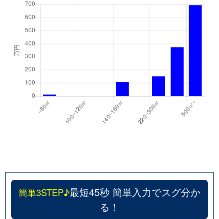
最短45秒 簡単入力でスグ分か
簡単3STEP♪
る！