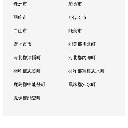
珠洲市
加賀市
羽咋市
かほく市
白山市
能美市
野々市市
能美郡川北町
河北郡津幡町
河北郡内灘町
羽咋郡志賀町
羽咋郡宝達志水町
鹿島郡中能登町
鳳珠郡穴水町
鳳珠郡能登町