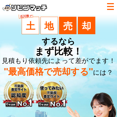
石川県
で
土
地
売
却
するなら
まず比較！
見積もり依頼先によって差がでます！
"最高価格で売却する"
には？