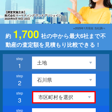
【調査実施主体】
株式会社マーケティング アンド アソシェイツ
2025年9月19日-23日
※2025年1月現在 当社調べ
1,700
約
社の中から最大6社まで不
動産の査定額を見積もり比較できる！
1
2
3