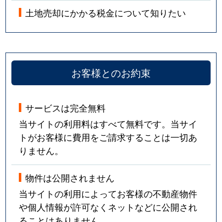
土地売却にかかる税金について知りたい
利屋町
40万円
金沢
徒歩
利屋町
40万円
金沢
徒歩
豊穂町
800万円
金沢
徒歩
お客様とのお約束
直江町
2,900万円
金沢
徒歩
サービスは完全無料
長坂
1,200万円
金沢
徒歩
当サイトの利用料はすべて無料です。当サイ
長坂
2,000万円
金沢
徒歩
トがお客様に費用をご請求することは一切あ
りません。
長坂
1,500万円
金沢
徒歩
物件は公開されません
長田本町
5,400万円
金沢
徒歩
当サイトの利用によってお客様の不動産物件
長土塀
2,400万円
金沢
徒歩
や個人情報が許可なくネットなどに公開され
ることはありません。