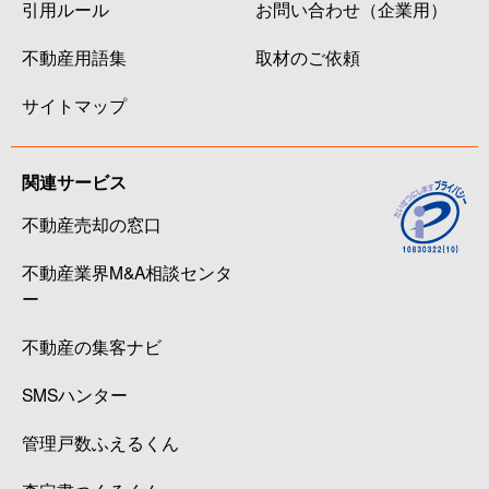
引用ルール
お問い合わせ（企業用）
野田
1,600万円
金沢
徒歩
不動産用語集
取材のご依頼
野田
2,300万円
金沢
徒歩
サイトマップ
野田
1,900万円
金沢
徒歩
関連サービス
野町
1,100万円
金沢
徒歩
不動産売却の窓口
野町
750万円
金沢
徒歩
不動産業界M&A相談センタ
野町
530万円
金沢
徒歩
ー
不動産の集客ナビ
八田町
1,400万円
金沢
徒歩
SMSハンター
東山
1,100万円
金沢
徒歩
管理戸数ふえるくん
疋田
1,700万円
東金沢
徒歩