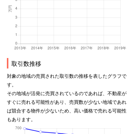
神野町
4,000万円
金沢
徒歩
神谷内町
350万円
東金沢
徒歩
神谷内町
3,000万円
東金沢
徒歩
観音堂町
1,100万円
金沢
徒歩
菊川
1,300万円
金沢
徒歩
取引数推移
木越町
1,300万円
金沢
徒歩
対象の地域の売買された取引数の推移を表したグラフで
す。
北塚町
500万円
金沢
徒歩
その地域が活発に売買されているのであれば、不動産が
北町
2,200万円
金沢
徒歩
すぐに売れる可能性があり、売買数が少ない地域であれ
ば競合する物件が少ないため、高い価格で売れる可能性
北町
3,300万円
金沢
徒歩
もあります。
北安江
1,600万円
金沢
徒歩