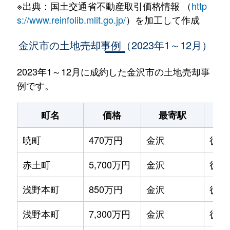
※出典：国土交通省不動産取引価格情報 （
http
s://www.reinfolib.mlit.go.jp/
）を加工して作成
金沢市の土地売却事例（2023年1～12月）
2023年1～12月に成約した金沢市の土地売却事
例です。
町名
価格
最寄駅
暁町
470万円
金沢
徒歩
赤土町
5,700万円
金沢
徒歩
浅野本町
850万円
金沢
徒歩
浅野本町
7,300万円
金沢
徒歩