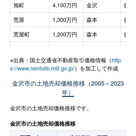
旭町
4,100万円
金沢
徒歩
荒屋
1,300万円
森本
徒歩
荒屋町
1,200万円
森本
徒歩
荒屋町
1,500万円
森本
徒歩
※出典：国土交通省不動産取引価格情報（
http
有松
1,200万円
金沢
徒歩
s://www.reinfolib.mlit.go.jp/
）を加工して作成
粟崎町
600万円
金沢
徒歩
金沢市の土地売却価格推移（2005～2023
年）
粟崎町
1,400万円
金沢
徒歩
粟崎町
1,500万円
金沢
徒歩
金沢市の土地売却価格推移です。
粟崎町
2,100万円
金沢
徒歩
金沢市の土地売却価格推移