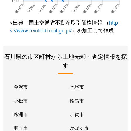
大額
1,900万円
金沢
徒歩
大額
2,200万円
金沢
徒歩
※出典：国土交通省不動産取引価格情報 （
http
大野町
2,200万円
金沢
徒歩
s://www.reinfolib.mlit.go.jp/
）を加工して作成
大野町
2,700万円
金沢
徒歩
石川県の市区町村から土地売却・査定情報を探
大野町
17,000万円
金沢
徒歩
す
大野町
680万円
金沢
徒歩
大場町
150万円
森本
徒歩
金沢市
七尾市
沖町
850万円
金沢
徒歩
小松市
輪島市
押野
1,000万円
西金沢
徒歩
珠洲市
加賀市
押野
1,000万円
西金沢
徒歩
羽咋市
かほく市