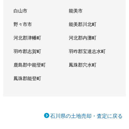
尾張町
15,000万円
金沢
徒歩
白山市
能美市
尾張町
3,700万円
金沢
徒歩
野々市市
能美郡川北町
笠舞
1,400万円
金沢
徒歩
河北郡津幡町
河北郡内灘町
笠舞
1,400万円
金沢
徒歩
羽咋郡志賀町
羽咋郡宝達志水町
片町
1,100万円
金沢
徒歩
鹿島郡中能登町
鳳珠郡穴水町
桂町
1,500万円
金沢
徒歩
鳳珠郡能登町
桂町
1,400万円
金沢
徒歩
桂町
1,500万円
金沢
徒歩
石川県の土地売却・査定に戻る
桂町
1,400万円
金沢
徒歩