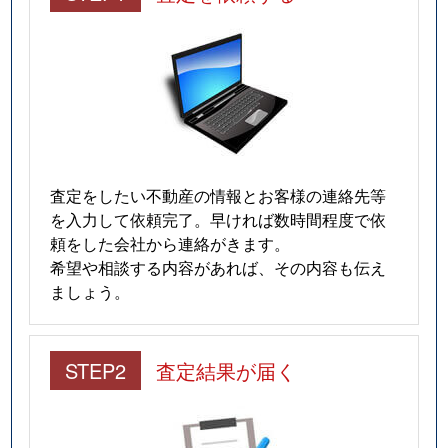
幸町
850万円
金沢
徒歩
佐奇森町
700万円
金沢
徒歩
三十苅町
620万円
金沢
徒歩
山王町
670万円
金沢
徒歩
査定をしたい不動産の情報とお客様の連絡先等
を入力して依頼完了。早ければ数時間程度で依
四十万
1,300万円
金沢
徒歩
頼をした会社から連絡がきます。
希望や相談する内容があれば、その内容も伝え
四十万
3,800万円
金沢
徒歩
ましょう。
四十万
1,100万円
金沢
徒歩
寺中町
730万円
金沢
徒歩
STEP2
査定結果が届く
寺中町
1,900万円
金沢
徒歩