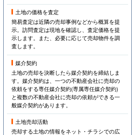
高尾台
1,700万円
金沢
徒歩
土地の価格を査定
簡易査定は近隣の売却事例などから概算を提
高尾台
1,400万円
金沢
徒歩
示。訪問査定は現地を確認し、査定価格を提
示します。また、必要に応じて売却物件を調
高尾台
3,800万円
金沢
徒歩
査します。
高尾台
1,700万円
金沢
徒歩
媒介契約
高尾台
2,500万円
金沢
徒歩
土地の売却を決断したら媒介契約を締結しま
す。媒介契約は、一つの不動産会社に売却の
高尾南
820万円
金沢
徒歩
依頼をする専任媒介契約(専属専任媒介契約)
高畠
300万円
金沢
徒歩
と複数の不動産会社に売却の依頼ができる一
般媒介契約があります。
高畠
1,100万円
金沢
徒歩
土地売却活動
高畠
4,600万円
金沢
徒歩
売却する土地の情報をネット・チラシでの広