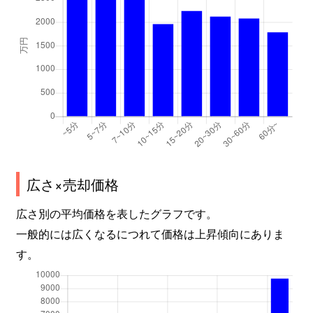
兼六元町
1,500万円
金沢
徒歩
兼六元町
1,800万円
金沢
徒歩
香林坊
19,000万円
金沢
徒歩
小坂町
540万円
東金沢
徒歩
小坂町
720万円
東金沢
徒歩
小坂町
4,000万円
東金沢
徒歩
広さ×売却価格
小坂町
1,100万円
東金沢
徒歩
広さ別の平均価格を表したグラフです。
一般的には広くなるにつれて価格は上昇傾向にありま
小立野
1,300万円
金沢
徒歩
す。
古府町南
1,300万円
金沢
徒歩