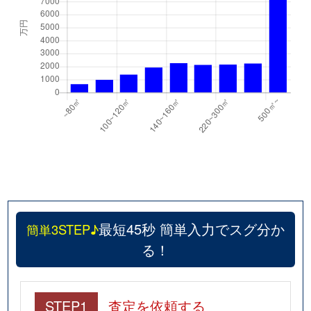
子来町
500万円
金沢
徒歩
五郎島町
990万円
金沢
徒歩
五郎島町
980万円
金沢
徒歩
五郎島町
310万円
金沢
徒歩
五郎島町
510万円
金沢
徒歩
五郎島町
990万円
金沢
徒歩
西念
9,200万円
金沢
徒歩
最短45秒 簡単入力でスグ分か
簡単3STEP♪
材木町
80万円
金沢
徒歩
る！
材木町
580万円
金沢
徒歩
幸町
930万円
金沢
徒歩
STEP1
査定を依頼する