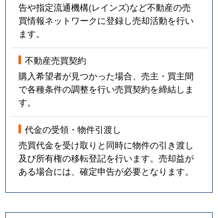
告や指定流通機構(レインズ)など不動産の売
田上町
1,000万円
金沢
徒歩
買情報ネットワークに登録し売却活動を行い
忠縄町
500万円
金沢
徒歩
ます。
玉川町
1,700万円
金沢
徒歩
不動産売買契約
購入希望者が見つかった場合、売主・買主間
玉鉾
2,000万円
金沢
徒歩
で各種条件の調整を行い売買契約を締結しま
玉鉾
2,200万円
金沢
徒歩
す。
玉鉾
1,500万円
金沢
徒歩
代金の受領・物件引渡し
売買代金を受け取りと同時に物件の引き渡し
近岡町
1,400万円
金沢
徒歩
及び所有権の移転登記を行います。売却益が
ある場合には、確定申告が必要となります。
銚子町
110万円
金沢
徒歩
土清水
770万円
金沢
徒歩