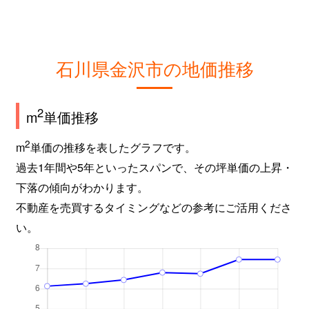
金石北
1,000万円
金沢
徒歩
金石西
70万円
金沢
徒歩
石川県金沢市の地価推移
金石本町
1,400万円
金沢
徒歩
金石本町
1,400万円
金沢
徒歩
2
m
単価推移
上荒屋
2,900万円
金沢
徒歩
2
m
単価の推移を表したグラフです。
過去1年間や5年といったスパンで、その坪単価の上昇・
上荒屋
1,000万円
金沢
徒歩
下落の傾向がわかります。
不動産を売買するタイミングなどの参考にご活用くださ
上荒屋
2,500万円
金沢
徒歩
い。
上荒屋
3,200万円
野々市(ＪＲ)
徒歩
上荒屋
2,800万円
野々市(ＪＲ)
徒歩