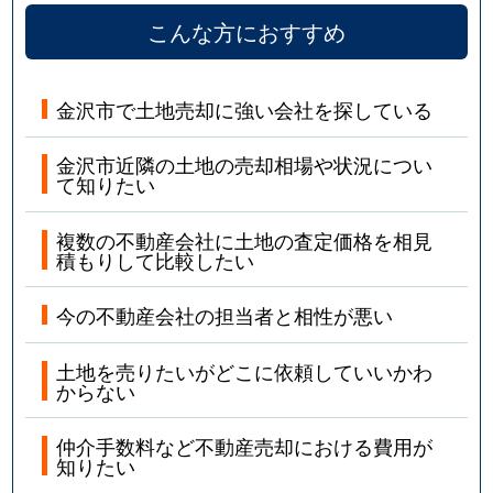
寺地
1,900万円
金沢
徒歩
こんな方におすすめ
寺地
1,700万円
金沢
徒歩
寺町
10万円
金沢
徒歩
金沢市で土地売却に強い会社を探している
寺町
1,500万円
金沢
徒歩
金沢市近隣の土地の売却相場や状況につい
て知りたい
寺町
1,900万円
金沢
徒歩
複数の不動産会社に土地の査定価格を相見
積もりして比較したい
戸板
2,800万円
金沢
徒歩
今の不動産会社の担当者と相性が悪い
問屋町
790万円
金沢
徒歩
東力
940万円
金沢
徒歩
土地を売りたいがどこに依頼していいかわ
からない
富樫
3,300万円
金沢
徒歩
仲介手数料など不動産売却における費用が
知りたい
富樫
2,700万円
金沢
徒歩