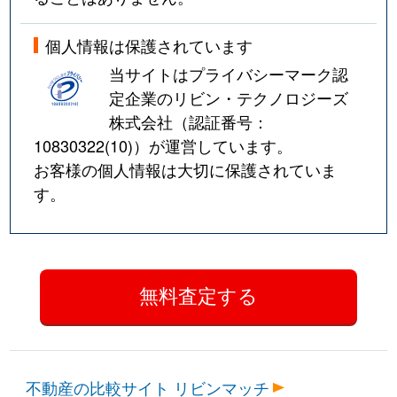
長町
1,700万円
金沢
徒歩
個人情報は保護されています
中屋南
1,900万円
金沢
徒歩
当サイトはプライバシーマーク認
定企業のリビン・テクノロジーズ
鳴和
1,600万円
金沢
徒歩
株式会社（認証番号：
鳴和町
950万円
金沢
徒歩
10830322(10)
）が運営しています。
お客様の個人情報は大切に保護されていま
鳴和町
2,200万円
東金沢
徒歩
す。
西泉
1,200万円
金沢
徒歩
西泉
3,900万円
金沢
徒歩
西泉
4,200万円
金沢
徒歩
西泉
1,800万円
金沢
徒歩
不動産の比較サイト リビンマッチ