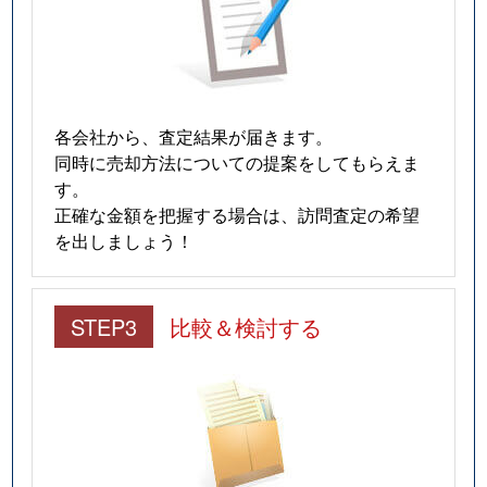
寺中町
1,200万円
金沢
徒歩
寺中町
1,900万円
金沢
徒歩
示野町
1,500万円
金沢
徒歩
各会社から、査定結果が届きます。
同時に売却方法についての提案をしてもらえま
十三間町中丁
3,000万円
金沢
徒歩
す。
正確な金額を把握する場合は、訪問査定の希望
昌永町
400万円
金沢
徒歩
を出しましょう！
城南
1,600万円
金沢
徒歩
STEP3
比較＆検討する
城南
2,000万円
金沢
徒歩
城南
3,700万円
金沢
徒歩
城南
1,500万円
金沢
徒歩