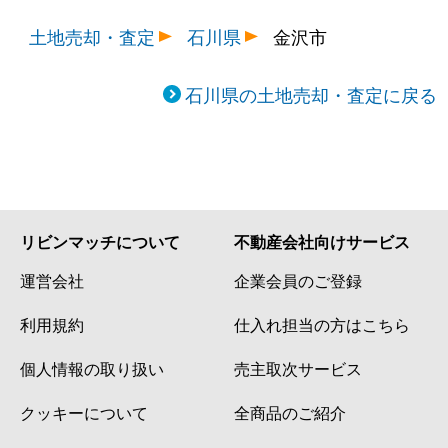
西泉
1,300万円
金沢
徒歩
土地売却・査定
石川県
金沢市
西泉
1,500万円
西金沢
徒歩
石川県の土地売却・査定に戻る
西泉
1,200万円
西金沢
徒歩
西金沢
450万円
西金沢
徒歩
西金沢
2,400万円
西金沢
徒歩
西金沢
1,600万円
西金沢
徒歩
リビンマッチについて
不動産会社向けサービス
運営会社
企業会員のご登録
西金沢新町
1,300万円
西金沢
徒歩
利用規約
仕入れ担当の方はこちら
額谷
2,000万円
金沢
徒歩
個人情報の取り扱い
売主取次サービス
野田
1,800万円
金沢
徒歩
クッキーについて
全商品のご紹介
野田
2,000万円
金沢
徒歩