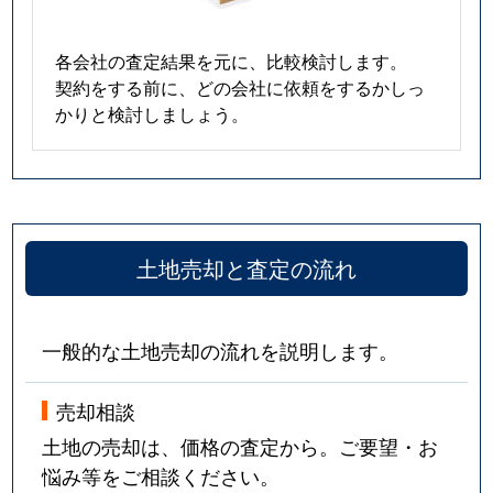
白菊町
1,500万円
金沢
徒歩
神宮寺
4,100万円
金沢
徒歩
各会社の査定結果を元に、比較検討します。
契約をする前に、どの会社に依頼をするかしっ
神宮寺
950万円
東金沢
徒歩
かりと検討しましょう。
神宮寺
2,200万円
東金沢
徒歩
末町
810万円
金沢
徒歩
末町
100万円
金沢
徒歩
土地売却と査定の流れ
千木町
2,500万円
東金沢
徒歩
一般的な土地売却の流れを説明します。
専光寺町
3,500万円
金沢
徒歩
売却相談
高尾
1,100万円
金沢
徒歩
土地の売却は、価格の査定から。ご要望・お
高尾台
1,500万円
金沢
徒歩
悩み等をご相談ください。