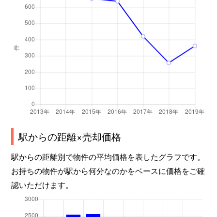
北安江
6,800万円
金沢
徒歩
北安江
1,500万円
金沢
徒歩
北安江
5,400万円
金沢
徒歩
木曳野
1,700万円
金沢
徒歩
窪
2,600万円
金沢
徒歩
窪
11,000万円
金沢
徒歩
駅からの距離×売却価格
鞍月
2,100万円
金沢
徒歩
駅からの距離別で物件の平均価格を表したグラフです。
お持ちの物件が駅から何分なのかをベースに価格をご確
鞍月東
8,600万円
金沢
徒歩
認いただけます。
兼六元町
900万円
金沢
徒歩