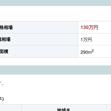
130万円
格相場
価相場
1万円
2
面積
290m
す。
年）
地域名