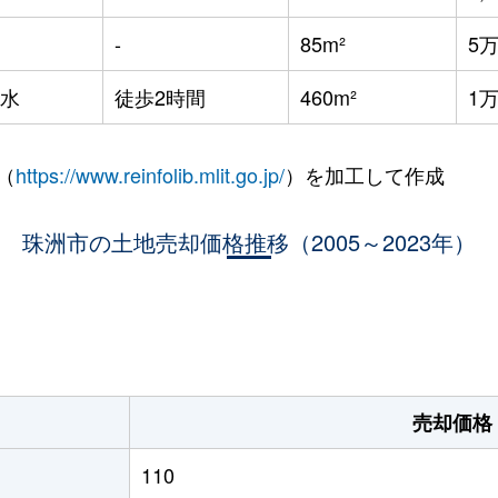
-
85m²
5
水
徒歩2時間
460m²
1
（
https://www.reinfolib.mlit.go.jp/
）を加工して作成
珠洲市の土地売却価格推移（2005～2023年）
売却価格
110