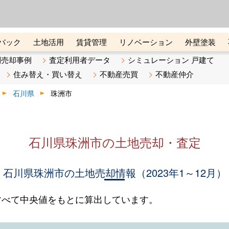
ーズ株式会社（東証グロース上
初めての方へ
ビスです 証券コード：4445
バック
土地活用
賃貸管理
リノベーション
外壁塗装
ライン講座
リビンマガジンBiz
不動産売却ご相談デスク
別売却事例
査定利用者データ
シミュレーション 戸建て
住み替え・買い替え
不動産売買
不動産仲介
石川県
珠洲市
石川県珠洲市の土地売却・査定
石川県珠洲市の土地売却情報（2023年1～12月）
すべて中央値をもとに算出しています。