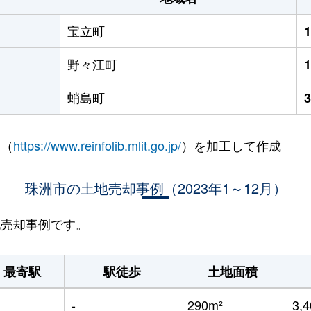
宝立町
野々江町
蛸島町
 （
https://www.reinfolib.mlit.go.jp/
）を加工して作成
珠洲市の土地売却事例（2023年1～12月）
地売却事例です。
最寄駅
駅徒歩
土地面積
-
290m²
3,