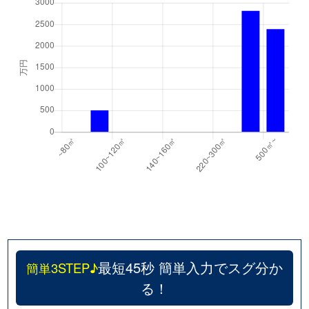
最短45秒 簡単入力でスグ分か
簡単3STEP♪
る！