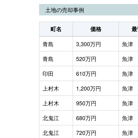
土地の売却事例
町名
価格
最
青島
3,300万円
魚津
青島
520万円
魚津
印田
610万円
魚津
上村木
1,200万円
魚津
上村木
950万円
魚津
北鬼江
680万円
魚津
北鬼江
720万円
魚津