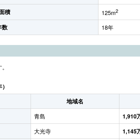
2
面積
125m
年数
18年
す。
年）
地域名
青島
1,91
大光寺
1,14