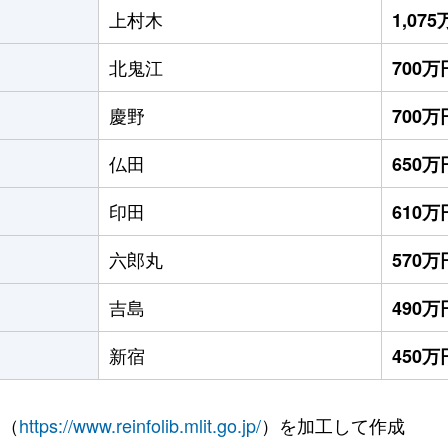
上村木
1,07
北鬼江
700万
慶野
700万
仏田
650万
印田
610万
六郎丸
570万
吉島
490万
新宿
450万
 （
https://www.reinfolib.mlit.go.jp/
）を加工して作成