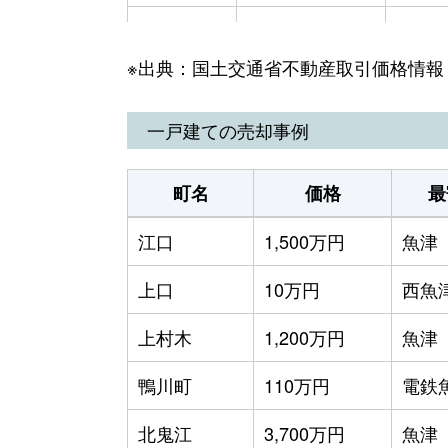
吉島
370万円
魚津
※出典：国土交通省不動産取引価格情報
吉島
970万円
魚津
吉島
140万円
魚津
一戸建ての売却事例
吉島
230万円
魚津
町名
価格
最
吉島
2,000万円
魚津
江口
1,500万円
魚津
吉島
280万円
魚津
上口
10万円
西魚
吉島
610万円
魚津
上村木
1,200万円
魚津
吉島
780万円
魚津
鴨川町
110万円
電鉄
慶野
700万円
西魚
北鬼江
3,700万円
魚津