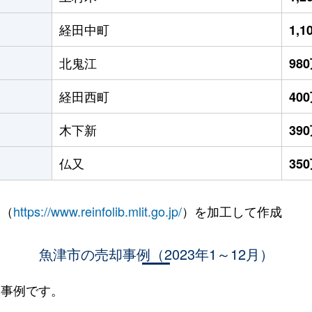
経田中町
1,
北鬼江
98
経田西町
40
木下新
39
仏又
35
 （
https://www.reinfolib.mlit.go.jp/
）を加工して作成
魚津市の売却事例（2023年1～12月）
却事例です。