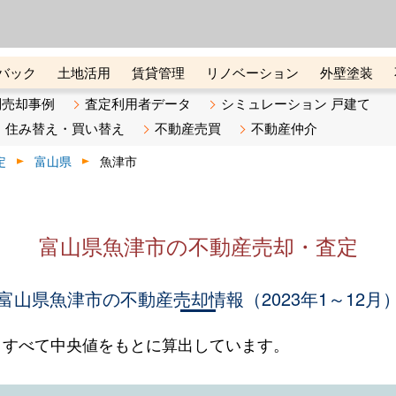
ーズ株式会社（東証グロース上
初めての方へ
ビスです 証券コード：4445
バック
土地活用
賃貸管理
リノベーション
外壁塗装
ライン講座
リビンマガジンBiz
不動産売却ご相談デスク
別売却事例
査定利用者データ
シミュレーション 戸建て
住み替え・買い替え
不動産売買
不動産仲介
定
富山県
魚津市
富山県魚津市の不動産売却・査定
富山県魚津市の不動産売却情報（2023年1～12月
。すべて中央値をもとに算出しています。