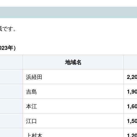
域です。
23年）
地域名
浜経田
2,
吉島
1,
本江
1,
江口
1,
上村木
1,