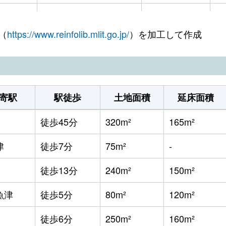
徒歩21分
120m²
9
（
https://www.reinfolib.mlit.go.jp/
）を加工して作成
徒歩19分
320m²
1
徒歩25分
115m²
3
徒歩19分
75m²
9
寄駅
駅徒歩
土地面積
延床面積
徒歩19分
1300m²
5
徒歩45分
320m²
165m²
徒歩9分
65m²
1
津
徒歩7分
75m²
-
徒歩21分
200m²
1
徒歩13分
240m²
150m²
徒歩24分
220m²
1
魚津
徒歩5分
80m²
120m²
津
徒歩14分
210m²
1
徒歩6分
250m²
160m²