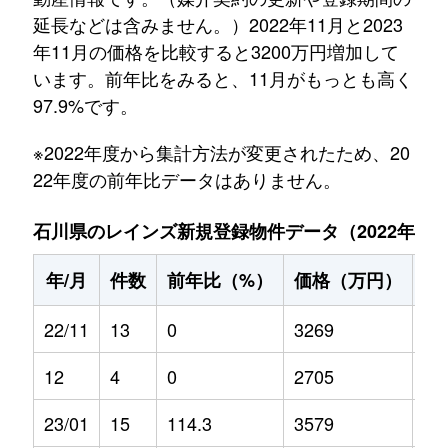
延長などは含みません。）2022年11月と2023
年11月の価格を比較すると3200万円増加して
います。前年比をみると、11月がもっとも高く
97.9%です。
※2022年度から集計方法が変更されたため、20
22年度の前年比データはありません。
石川県のレインズ新規登録物件データ（2022年11月～
年/月
件数
前年比（%）
価格（万円）
前
22/11
13
0
3269
0
12
4
0
2705
0
23/01
15
114.3
3579
13