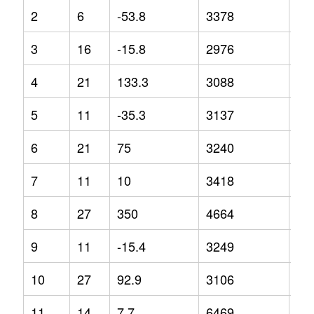
2
6
-53.8
3378
17
3
16
-15.8
2976
4
4
21
133.3
3088
1.8
5
11
-35.3
3137
0.5
6
21
75
3240
-3
7
11
10
3418
14
8
27
350
4664
62
9
11
-15.4
3249
6.4
10
27
92.9
3106
-2.
11
14
7.7
6469
97