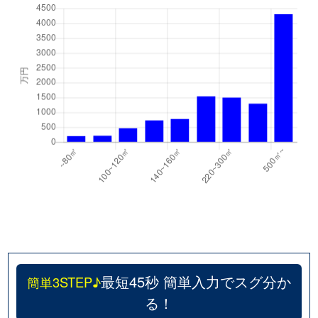
最短45秒 簡単入力でスグ分か
簡単3STEP♪
る！