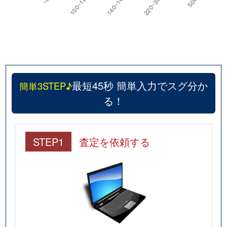
最短45秒 簡単入力でスグ分か
簡単3STEP♪
る！
STEP1
査定を依頼する