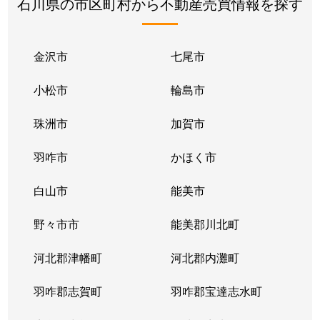
石川県の市区町村から不動産売買情報を探す
金沢市
七尾市
小松市
輪島市
珠洲市
加賀市
羽咋市
かほく市
白山市
能美市
野々市市
能美郡川北町
河北郡津幡町
河北郡内灘町
羽咋郡志賀町
羽咋郡宝達志水町