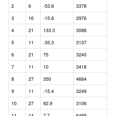
2
6
-53.8
3378
17
3
16
-15.8
2976
4
4
21
133.3
3088
1.8
5
11
-35.3
3137
0.5
6
21
75
3240
-3
7
11
10
3418
14
8
27
350
4664
62
9
11
-15.4
3249
6.4
10
27
92.9
3106
-2.
11
14
7.7
6469
97