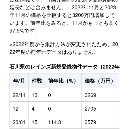
延長などは含みません。）2022年11月と2023
年11月の価格を比較すると3200万円増加して
います。前年比をみると、11月がもっとも高く
97.9%です。
※2022年度から集計方法が変更されたため、20
22年度の前年比データはありません。
石川県のレインズ新規登録物件データ（2022年11月～
年/月
件数
前年比（%）
価格（万円）
前
22/11
13
0
3269
0
12
4
0
2705
0
23/01
15
114.3
3579
13