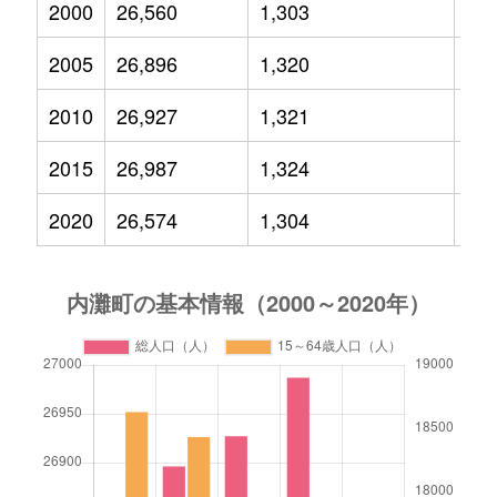
2000
26,560
1,303
4,5
2005
26,896
1,320
4,3
2010
26,927
1,321
3,9
2015
26,987
1,324
3,7
2020
26,574
1,304
3,3