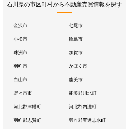
石川県の市区町村から不動産売買情報を探す
金沢市
七尾市
小松市
輪島市
珠洲市
加賀市
羽咋市
かほく市
白山市
能美市
野々市市
能美郡川北町
河北郡津幡町
河北郡内灘町
羽咋郡志賀町
羽咋郡宝達志水町