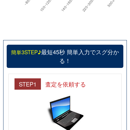
最短45秒 簡単入力でスグ分か
簡単3STEP♪
る！
STEP1
査定を依頼する