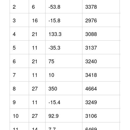
2
6
-53.8
3378
17
3
16
-15.8
2976
4
4
21
133.3
3088
1.8
5
11
-35.3
3137
0.5
6
21
75
3240
-3
7
11
10
3418
14
8
27
350
4664
62
9
11
-15.4
3249
6.4
10
27
92.9
3106
-2.
11
14
7.7
6469
97