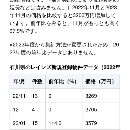
延長などは含みません。）2022年11月と2023
年11月の価格を比較すると3200万円増加して
います。前年比をみると、11月がもっとも高く
97.9%です。
※2022年度から集計方法が変更されたため、20
22年度の前年比データはありません。
石川県のレインズ新規登録物件データ（2022年11月～
年/月
件数
前年比（%）
価格（万円）
前
22/11
13
0
3269
0
12
4
0
2705
0
23/01
15
114.3
3579
13