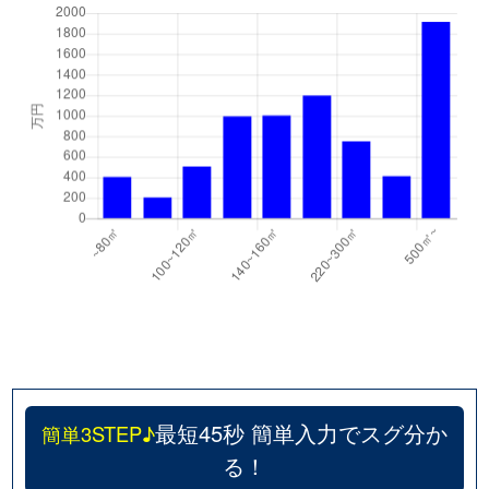
最短45秒 簡単入力でスグ分か
簡単3STEP♪
る！