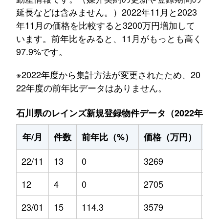
延長などは含みません。）2022年11月と2023
年11月の価格を比較すると3200万円増加して
います。前年比をみると、11月がもっとも高く
97.9%です。
※2022年度から集計方法が変更されたため、20
22年度の前年比データはありません。
石川県のレインズ新規登録物件データ（2022年11月～
年/月
件数
前年比（%）
価格（万円）
前
22/11
13
0
3269
0
12
4
0
2705
0
23/01
15
114.3
3579
13