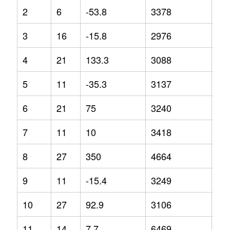
2
6
-53.8
3378
17
3
16
-15.8
2976
4
4
21
133.3
3088
1.8
5
11
-35.3
3137
0.5
6
21
75
3240
-3
7
11
10
3418
14
8
27
350
4664
62
9
11
-15.4
3249
6.4
10
27
92.9
3106
-2.
11
14
7.7
6469
97