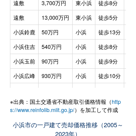
遠敷
3,700万円
東小浜
徒歩8分
91
遠敷
13,000万円
東小浜
徒歩5分
73
小浜鈴鹿
50万円
小浜
徒歩13分
12
小浜住吉
540万円
小浜
徒歩8分
14
小浜玉前
90万円
小浜
徒歩9分
11
小浜広峰
930万円
小浜
徒歩10分
22
金屋
1,000万円
東小浜
徒歩17分
13
※出典：国土交通省不動産取引価格情報（
http
小松原
350万円
小浜
徒歩45分
75
s://www.reinfolib.mlit.go.jp/
）を加工して作成
小松原
250万円
小浜
徒歩45分
75
小浜市の一戸建て売却価格推移（2005～
2023年）
高塚
850万円
東小浜
徒歩28分
24