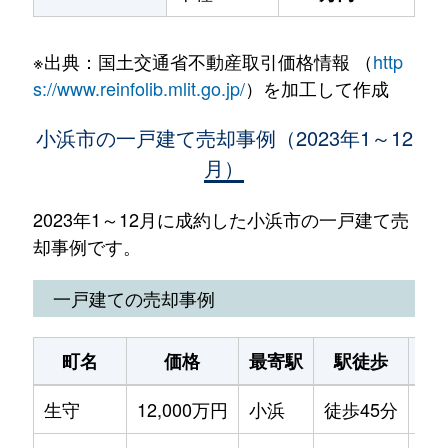
※出典：国土交通省不動産取引価格情報 （
http
s://www.reinfolib.mlit.go.jp/
）を加工して作成
小浜市の一戸建て売却事例（2023年1～12
月）
2023年1～12月に成約した小浜市の一戸建て売
却事例です。
一戸建ての売却事例
町名
価格
最寄駅
駅徒歩
土
生守
12,000万円
小浜
徒歩45分
99