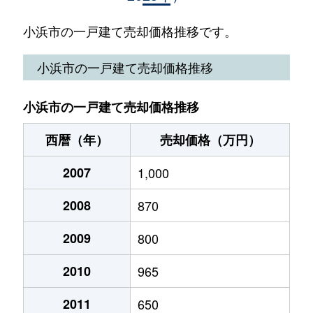
千種
300万円
小浜
徒歩14分
19
小浜市の一戸建て売却価格推移です。
東市場
1,500万円
東小浜
徒歩21分
18
小浜市の一戸建て売却価格推移
水取
1,000万円
小浜
徒歩26分
33
小浜市の一戸建て売却価格推移
西暦（年）
売却価格（万円）
2007
1,000
2008
870
2009
800
2010
965
2011
650