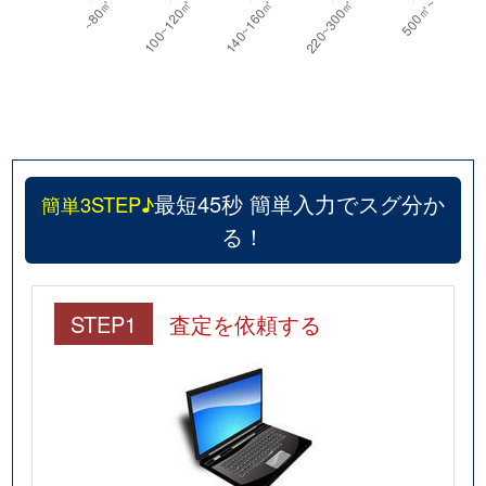
最短45秒 簡単入力でスグ分か
簡単3STEP♪
る！
STEP1
査定を依頼する