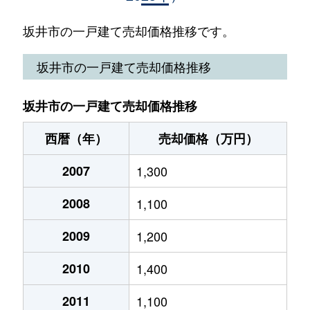
春江町江留上大和
140万円
春江
坂井市の一戸建て売却価格推移です。
春江町江留上大和
150万円
春江
坂井市の一戸建て売却価格推移
春江町江留下相田
2,300万円
春江
坂井市の一戸建て売却価格推移
春江町江留下高道
1,900万円
春江
西暦（年）
売却価格（万円）
春江町江留下屋敷
350万円
春江
2007
1,300
春江町沖布目
930万円
春江
2008
1,100
春江町境
1,600万円
春江
2009
1,200
春江町随応寺
2,100万円
春江
2010
1,400
春江町千歩寺
270万円
西長田ゆりの
2011
1,100