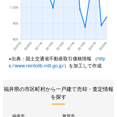
丸岡町松川町
6,000万円
丸岡
丸岡町安田新
1,700万円
春江
丸岡町八ツ口
680万円
丸岡
三国町安島
20万円
三国港
※出典：国土交通省不動産取引価格情報 （
http
三国町安島
880万円
三国港
s://www.reinfolib.mlit.go.jp/
）を加工して作成
三国町安島
660万円
三国港
三国町安島
590万円
三国港
福井県の市区町村から一戸建て売却・査定情報
を探す
三国町梶
500万円
三国港
三国町宿
300万円
三国港
福井市
敦賀市