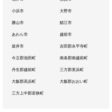
三国町陣ケ岡
1,400万円
三国港
小浜市
大野市
三国町新保
570万円
三国神社
勝山市
鯖江市
三国町神明
60万円
三国港
あわら市
越前市
三国町滝谷
1,400万円
三国港
坂井市
吉田郡永平寺町
三国町錦
250万円
三国(福井)
今立郡池田町
南条郡南越前町
三国町三国東
550万円
三国神社
丹生郡越前町
三方郡美浜町
三国町三国東
2,200万円
三国神社
大飯郡高浜町
大飯郡おおい町
三国町緑ケ丘
250万円
三国神社
三方上中郡若狭町