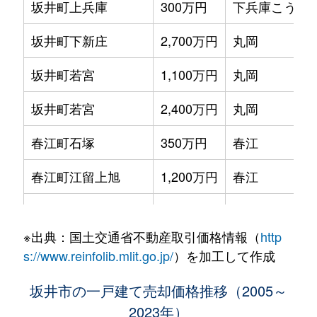
坂井町上兵庫
300万円
下兵庫こうふ
坂井町下新庄
2,700万円
丸岡
坂井町若宮
1,100万円
丸岡
坂井町若宮
2,400万円
丸岡
春江町石塚
350万円
春江
春江町江留上旭
1,200万円
春江
春江町江留上新町
2,300万円
春江
※出典：国土交通省不動産取引価格情報（
http
春江町江留上新町
1,000万円
春江
s://www.reinfolib.mlit.go.jp/
）を加工して作成
春江町江留上中央
30万円
春江
坂井市の一戸建て売却価格推移（2005～
2023年）
春江町江留上日の出
250万円
春江