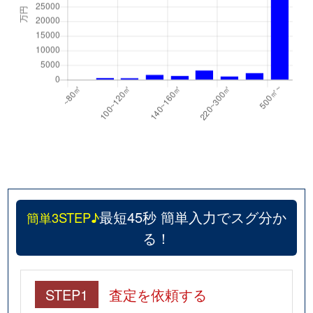
最短45秒 簡単入力でスグ分か
簡単3STEP♪
る！
STEP1
査定を依頼する