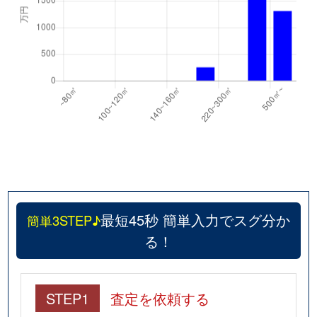
最短45秒 簡単入力でスグ分か
簡単3STEP♪
る！
STEP1
査定を依頼する