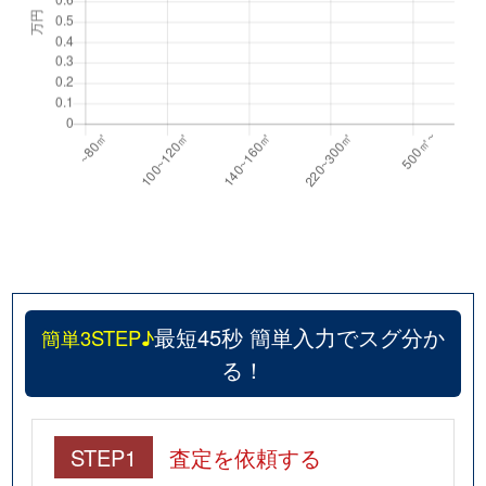
最短45秒 簡単入力でスグ分か
簡単3STEP♪
る！
STEP1
査定を依頼する