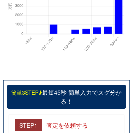
最短45秒 簡単入力でスグ分か
簡単3STEP♪
る！
STEP1
査定を依頼する