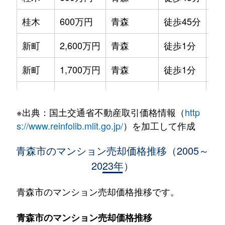
桂木
600万円
青森
徒歩45分
50
新町
2,600万円
青森
徒歩1分
70
新町
1,700万円
青森
徒歩1分
45
新町
1,600万円
青森
徒歩1分
45
※出典：国土交通省不動産取引価格情報（
http
堤町
1,100万円
青森
徒歩45分
85
s://www.reinfolib.mlit.go.jp/
）を加工して作成
堤町
210万円
青森
徒歩25分
20
青森市のマンション売却価格推移（2005～
2023年）
堤町
650万円
青森
徒歩25分
45
堤町
160万円
青森
徒歩25分
20
青森市のマンション売却価格推移です。
堤町
2,000万円
青森
徒歩45分
75
青森市のマンション売却価格推移