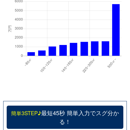
最短45秒 簡単入力でスグ分か
簡単3STEP♪
る！