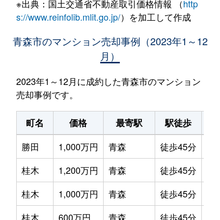
※出典：国土交通省不動産取引価格情報 （
http
s://www.reinfolib.mlit.go.jp/
）を加工して作成
青森市のマンション売却事例（2023年1～12
月）
2023年1～12月に成約した青森市のマンション
売却事例です。
町名
価格
最寄駅
駅徒歩
専
勝田
1,000万円
青森
徒歩45分
85
桂木
1,200万円
青森
徒歩45分
65
桂木
1,000万円
青森
徒歩45分
65
桂木
600万円
青森
徒歩45分
60