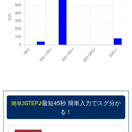
最短45秒 簡単入力でスグ分か
簡単3STEP♪
る！