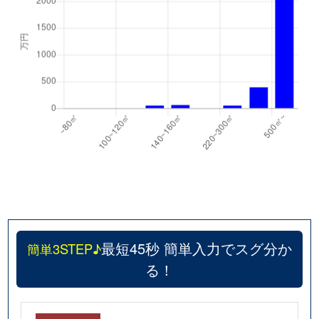
最短45秒 簡単入力でスグ分か
簡単3STEP♪
る！