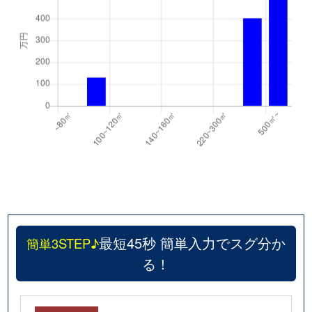
最短45秒 簡単入力でスグ分か
簡単3STEP♪
る！