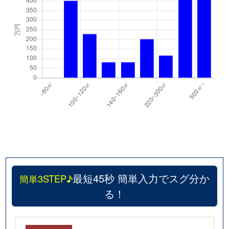
最短45秒 簡単入力でスグ分か
簡単3STEP♪
る！