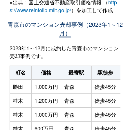
※出典：国土交通省不動産取引価格情報 （
http
s://www.reinfolib.mlit.go.jp/
）を加工して作成
青森市のマンション売却事例（2023年1～12
月）
2023年1～12月に成約した青森市のマンション
売却事例です。
町名
価格
最寄駅
駅徒歩
専
勝田
1,000万円
青森
徒歩45分
85
桂木
1,200万円
青森
徒歩45分
65
桂木
1,000万円
青森
徒歩45分
65
桂木
600万円
青森
徒歩45分
60