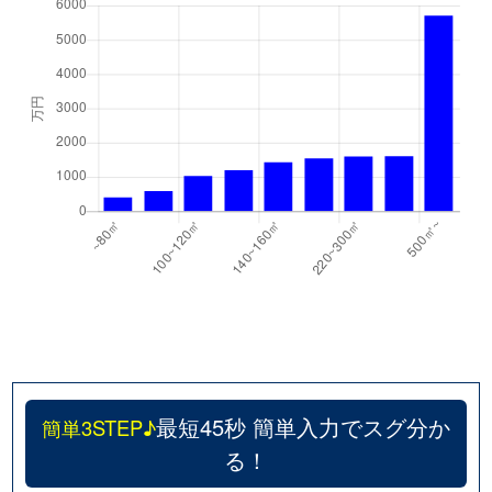
最短45秒 簡単入力でスグ分か
簡単3STEP♪
る！