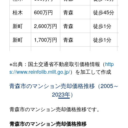
桂木
600万円
青森
徒歩45分
50
新町
2,600万円
青森
徒歩1分
70
新町
1,700万円
青森
徒歩1分
45
新町
1,600万円
青森
徒歩1分
45
※出典：国土交通省不動産取引価格情報（
http
堤町
1,100万円
青森
徒歩45分
85
s://www.reinfolib.mlit.go.jp/
）を加工して作成
堤町
210万円
青森
徒歩25分
20
青森市のマンション売却価格推移（2005～
2023年）
堤町
650万円
青森
徒歩25分
45
堤町
160万円
青森
徒歩25分
20
青森市のマンション売却価格推移です。
堤町
2,000万円
青森
徒歩45分
75
青森市のマンション売却価格推移